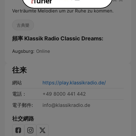
Verträumte Melodien um zur Ruhe zu kommen.
古典樂
頻率 Klassik Radio Classic Dreams:
Augsburg:
Online
往来
網站
https://play.klassikradio.de/
電話：
+49 8000 441 442
電子郵件:
info@klassikradio.de
社交網路