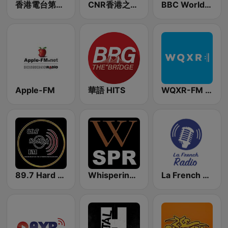
香港電台第三台 RTHK Radio 3
CNR香港之声 - CNR Voice of Hong Kong
BBC World Service
Apple-FM
華語 HITS
WQXR-FM 紐約愛樂電台
89.7 Hard Rock FM
Whisperings: Solo Piano Radio - 鋼琴獨奏網路音樂電台
La French Radio Hong-Kong et Macao