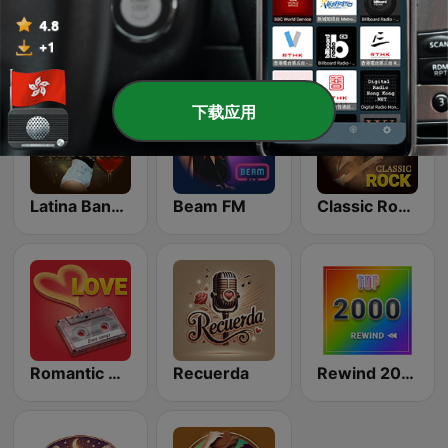
80s Pop Vibes
Chillout Vibes
Top 90's
下载应用
Latina Bandida!
Beam FM
Classic Rock Station
Romantic Vibes
Recuerda
Rewind 2000's