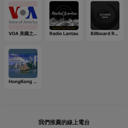
VOA 美國之音
Radio Lantau
Billboard Radio - Asia Hits
HongKong Latino Radio
我們推薦的線上電台