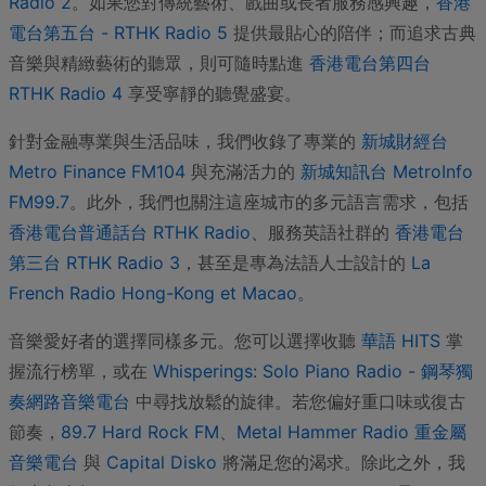
Radio 2
。如果您對傳統藝術、戲曲或長者服務感興趣，
香港
電台第五台 - RTHK Radio 5
提供最貼心的陪伴；而追求古典
音樂與精緻藝術的聽眾，則可隨時點進
香港電台第四台
RTHK Radio 4
享受寧靜的聽覺盛宴。
針對金融專業與生活品味，我們收錄了專業的
新城財經台
Metro Finance FM104
與充滿活力的
新城知訊台 MetroInfo
FM99.7
。此外，我們也關注這座城市的多元語言需求，包括
香港電台普通話台 RTHK Radio
、服務英語社群的
香港電台
第三台 RTHK Radio 3
，甚至是專為法語人士設計的
La
French Radio Hong-Kong et Macao
。
音樂愛好者的選擇同樣多元。您可以選擇收聽
華語 HITS
掌
握流行榜單，或在
Whisperings: Solo Piano Radio - 鋼琴獨
奏網路音樂電台
中尋找放鬆的旋律。若您偏好重口味或復古
節奏，
89.7 Hard Rock FM
、
Metal Hammer Radio 重金屬
音樂電台
與
Capital Disko
將滿足您的渴求。除此之外，我