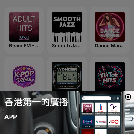
Beam FM - Adult Hits
Smooth Jazz - Groov
Dance Machine
K-Pop Vibes
Wonder 80's
TikTok Hits