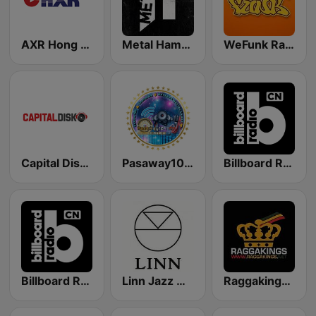
AXR Hong Kong
Metal Hammer Radio 重金屬音樂電台
WeFunk Radio 放克音樂網路電台
Capital Disko
Pasaway10.11fm online radio
Billboard Radio - EDM/Club
Billboard Radio - Rock
Linn Jazz 英國網路音樂台
Raggakings 雷鬼音樂網路電台