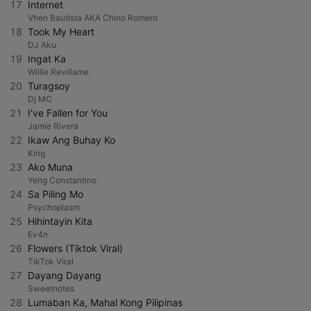
17
Internet
Vhen Bautista AKA Chino Romero
18
Took My Heart
DJ Aku
19
Ingat Ka
Willie Revillame
20
Turagsoy
Dj MC
21
I've Fallen for You
Jamie Rivera
22
Ikaw Ang Buhay Ko
King
23
Ako Muna
Yeng Constantino
24
Sa Piling Mo
Psychoplasm
25
Hihintayin Kita
Ev4n
26
Flowers (Tiktok Viral)
TikTok Viral
27
Dayang Dayang
Sweetnotes
28
Lumaban Ka, Mahal Kong Pilipinas