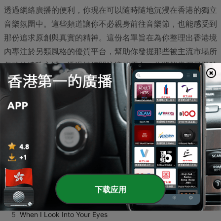
透過網絡廣播的便利，你現在可以隨時隨地沉浸在香港的獨立
音樂氛圍中。這些頻道讓你不必親身前往音樂節，也能感受到
那份追求原創與真實的精神。這份名單旨在為你整理出香港境
內專注於另類風格的優質平台，幫助你發掘那些被主流市場所
忽略的遺珠之憾。透過持續關注這些電台，你將能掌握最即時
的本地與國際樂迷動態，讓耳機裡的旋律與這座城市的脈搏一
同跳動，探索音樂的無限可能。
熱門歌曲
1
I Promise You Forever Love
Gaspar
2
Mr. Right
Kim Chiu
3
Bakit Ba Ganyan?
Ikabod
下载应用
4
SlowJam
Dj Chulo
5
When I Look Into Your Eyes