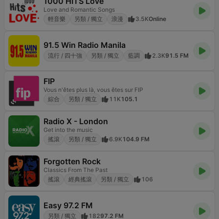
1000 HITS Love
Love and Romantic Songs
輕音樂
另類 / 獨立
浪漫
3.5K
Online
91.5 Win Radio Manila
流行 / 四十強
另類 / 獨立
藍調
2.3K
91.5 FM
FIP
Vous n'êtes plus là, vous êtes sur FIP
綜合
另類 / 獨立
11K
105.1
Radio X - London
Get into the music
搖滾
另類 / 獨立
6.9K
104.9 FM
Forgotten Rock
Classics From The Past
搖滾
經典搖滾
另類 / 獨立
106
Easy 97.2 FM
另類 / 獨立
182
97.2 FM