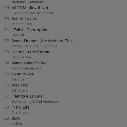
Nathaniel Cabanero
29
MLTR Medley (Live)
Sweetnotes Music Official
30
Secret Lovers
Atlantic Starr
31
I Fall All Over Again
Dan Hill
32
Sweet Dreams (Are Made of This)
Aretha Franklin & Eurythmics
33
Islands In the Stream
Dolly Parton
34
Alang-alang Sa Iyo
Pedro Concepcion
35
Nandito Ako
Mebuyan
36
Miss Kita
J Brothers
37
Friends & Lovers
Gloria Loring & Carl Anderson
38
In My Life
Ariel Rivera
39
Blow
Ke$ha