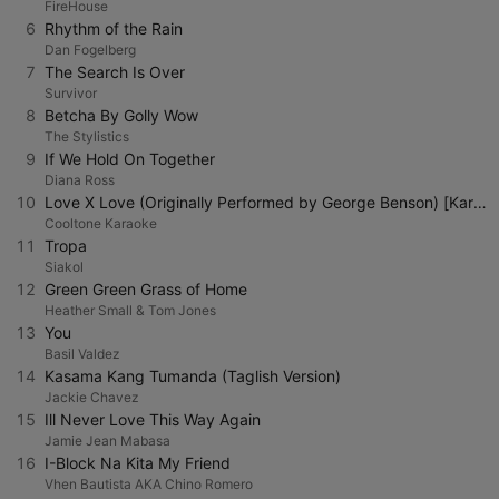
FireHouse
6
Rhythm of the Rain
Dan Fogelberg
7
The Search Is Over
Survivor
8
Betcha By Golly Wow
The Stylistics
9
If We Hold On Together
Diana Ross
10
Love X Love (Originally Performed by George Benson) [Karaoke Version]
Cooltone Karaoke
11
Tropa
Siakol
12
Green Green Grass of Home
Heather Small & Tom Jones
13
You
Basil Valdez
14
Kasama Kang Tumanda (Taglish Version)
Jackie Chavez
15
Ill Never Love This Way Again
Jamie Jean Mabasa
16
I-Block Na Kita My Friend
Vhen Bautista AKA Chino Romero