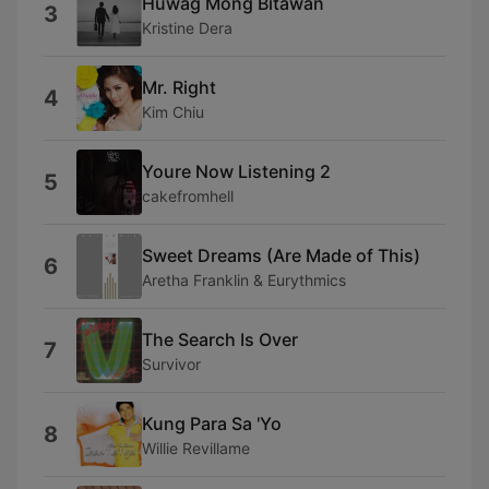
Huwag Mong Bitawan
3
Kristine Dera
Mr. Right
4
Kim Chiu
Youre Now Listening 2
5
cakefromhell
Sweet Dreams (Are Made of This)
6
Aretha Franklin & Eurythmics
The Search Is Over
7
Survivor
Kung Para Sa 'Yo
8
Willie Revillame