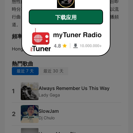
態性的點歌環節與留言問候服務，讓聽眾能透過平台即
時分享心情或傳達個人訊息。整體而言，這是一個以流
行曲目、社群互動與生活娛樂資訊為核心的數位廣播頻
下载应用
道。
頻率 89.7 Hard Rock FM:
Hong Kong:
89.7 FM
熱門歌曲
最近 7 天
最近 30 天
Always Remember Us This Way
1
Lady Gaga
SlowJam
2
Dj Chulo