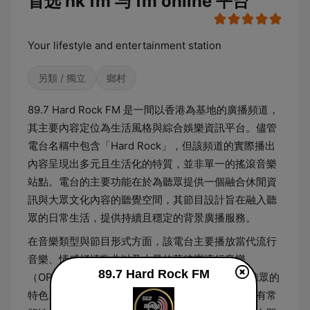
首选 hk fm 与 fm online 平台
Your lifestyle and entertainment station
另類 / 獨立
鄉村
89.7 Hard Rock FM 是一間以香港為基地的廣播頻道，
其主要內容定位為生活風格與綜合娛樂資訊平台。儘管
電台名稱中包含「Hard Rock」，但該頻道的實際播出
內容呈現出多元且生活化的特質，並非單一的搖滾音樂
站點。電台的主要功能在於為聽眾提供一個融合休閒資
訊與大眾文化內容的聽覺空間，其節目設計旨在融入聽
眾的日常生活，提供持續且穩定的背景廣播服務。
在音樂類型與節目形式方面，該電台主要播放當代流行
音樂、情感抒情歌曲以及大量的菲律賓流行音樂
89.7 Hard Rock FM
（OPM），反映了其服務特定社群與跨文化背景聽眾的
特色。該台的運作模式高度強調與聽眾的連結，設有常