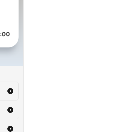
靜謐
定，
情緒
:00