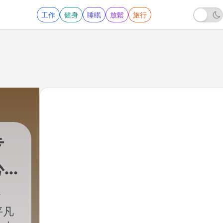
工作
健身
睡眠
放鬆
旅行
专
心
平凡