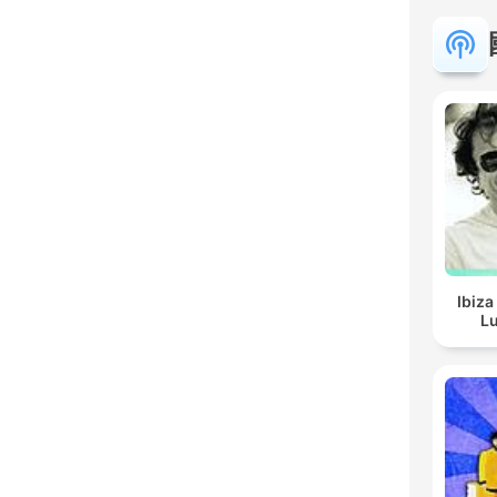
Ibiza
Lu