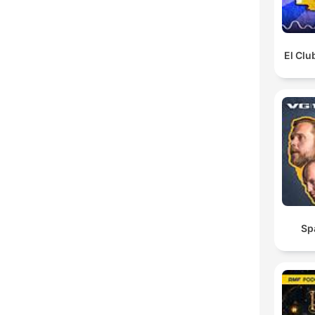
El Clu
Sp