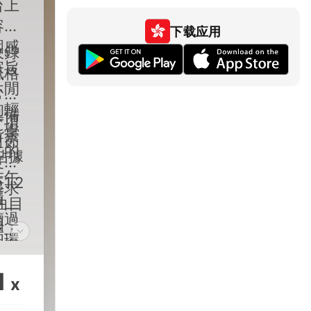
台上
容定
下载应用
圍感
收錄
宗旨
風格
休閒
常具
的輕
具備
一項
、學
背景
對節
注的
佔據
度設
在午
.2
尋求
環
曲目
了一
讀過
圍，
存。
和環
音樂
聽，
感。
圍的
1
x
忙碌