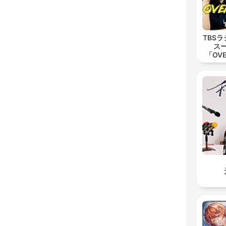
TBS
ス
「OVE