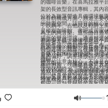
的咖啡音樂」在喜馬拉雅平
架的長效型音訊專輯，其內
位於為聽眾營造具備環境氛
在音軌構成方面，頻道主要
的聽覺空間。該節目的核心
了以鋼琴、吉他以及輕爵士
是模擬咖啡館、書吧或居家
為主的純音樂。這些曲目通
場所的聲音環境，透過精選
有節奏平緩、旋律穩定且不
創作者在頻道營運上提出了
音樂作品，協助聽眾在工作
歌詞干擾的特點，旨在發揮
特色建議：聽眾可根據個人
習或休息期間獲得放鬆且專
音樂（BGM）的功能，而非
奏的偏好，調整播放器的速
體驗。
聽眾的注意力核心。不論是
定。例如，將播放速度提升至1
總體而言，《咖啡音樂》為
後的休閒時光、高壓的辦公
倍或1.5倍，使原有的慢節奏
高品質背景音訊的受眾提供
境，或是需要深度思考的閱
轉變為更具動感與活力的氛
個風格統一且內容豐富的庫
程中，這類音樂皆能有效緩
這種互動式的聆聽方式為純
該節目不僅適合個人耳機聆
境噪音，提升整體的空間質
頻道增添了層次感。
也常被作為實體空間營造氛
音量
音源選擇，是現代都市人在