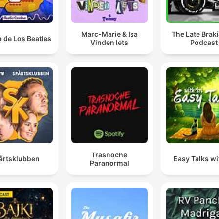
Marc-Marie & Isa
The Late Brak
b de Los Beatles
Vinden Iets
Podcast
Trasnoche
årtsklubben
Easy Talks wit
Paranormal