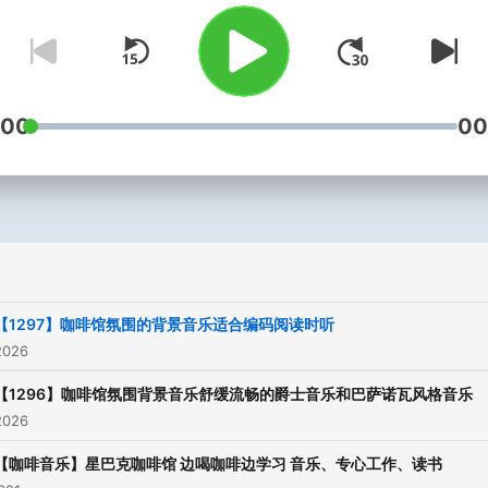
生活中尋求感官平衡與心靈
的數位伴侶。其內容產出穩
為聽眾在不同生活場景下的
調節提供了有效的支持。
:00
00
【1297】咖啡馆氛围的背景音乐适合编码阅读时听
2026
【1296】咖啡馆氛围背景音乐舒缓流畅的爵士音乐和巴萨诺瓦风格音乐
2026
【咖啡音乐】星巴克咖啡馆 边喝咖啡边学习 音乐、专心工作、读书