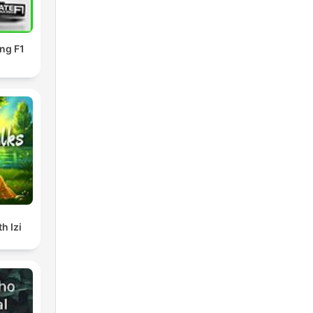
ing F1
h Izi