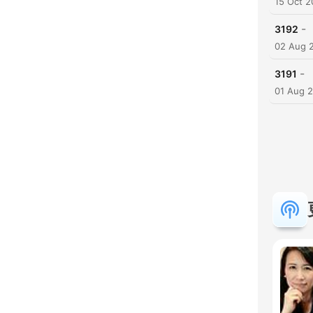
15 Oct 2
-
3192
02 Aug 
-
3191
01 Aug 