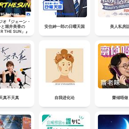
ラジオ『ジェーン・
ーと堀井美香の
安住紳一郎の日曜天国
美人私房
R THE SUN」』
天真不天真
自我进化论
齋傾唔做