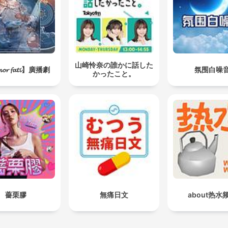
山崎怜奈の誰かに話した
𝓸𝓻 𝓯𝓪𝓽𝓲】廣播劇
氛围白噪
かったこと。
薔栗膠
無痛日文
about热水