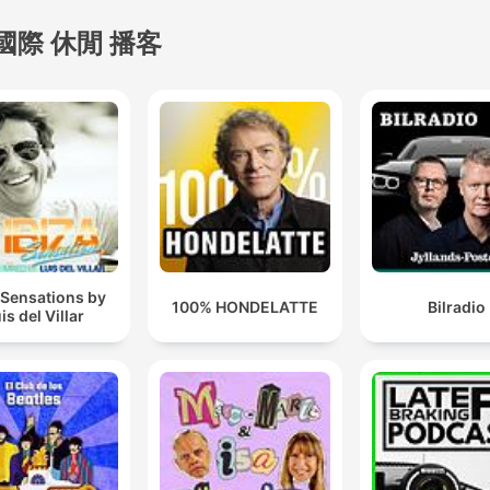
國際 休閒 播客
 Sensations by
100% HONDELATTE
Bilradio
is del Villar