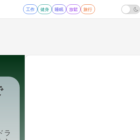
工作
健身
睡眠
放鬆
旅行
で
ドラ