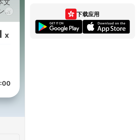
本文
ンネ
下载应用
1
x
:00