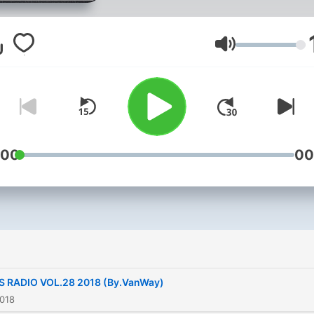
音量
:00
00
S RADIO VOL.28 2018 (By.VanWay)
2018