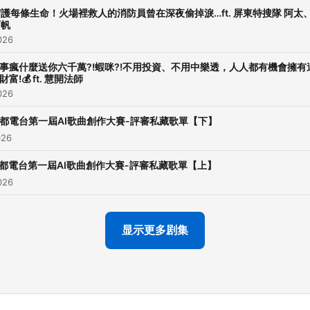
護每條生命！火場裡救人的消防員曾在深夜偷掉淚…ft. 屏東特搜隊 阿太
阿帆
026
事瘋什麼送你六千萬?!蝦咪?!不用投資、不用中樂透，人人都有機會擁有
財富!💰 ft. 慧開法師
026
都電台第一屆AI歌曲創作大賽-評審私藏歌單【下】
026
都電台第一屆AI歌曲創作大賽-評審私藏歌單【上】
026
显示更多剧集