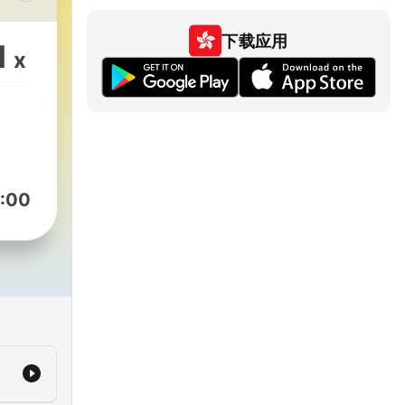
什麼
下载应用
1
x
_top
:00