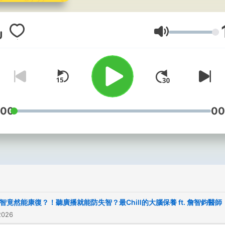
➖➖➖➖➖➖➖➖➖➖ 👇好事瘋
傳送門👇🚪
https://linktr.ee/bestboard
音量
-- Hosting provided by
SoundOn
:00
00
智竟然能康復？！聽廣播就能防失智？最Chill的大腦保養 ft. 詹智鈞醫師
2026