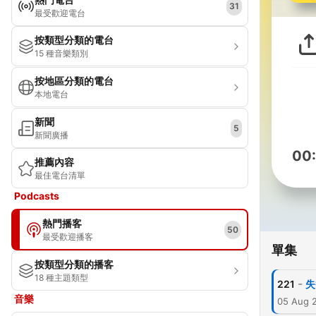
31
最受歡迎電台
按類型分類的電台
15 種音樂類別
按地區分類的電台
本地電台
新聞
5
新聞廣播
00
推薦內容
最佳電台清單
Podcasts
熱門播客
50
最受歡迎播客
單集
按類型分類的播客
18 種主題類型
-
221
失
音樂
05 Aug 