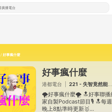
好事瘋什麼
好事瘋什麼
港都電台
|
221 - 失智竟然能康復？！聽廣播就能防失智？最Chill的大腦保養 ft. 詹智鈞醫師
🌪好事瘋什麼🌪 🔝好事聯
家自製Podcast節目🎙 🔝每
晚上8點準時更新🥇