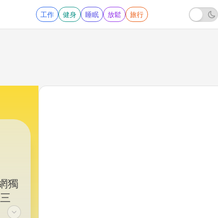
工作
健身
睡眠
放鬆
旅行
播網獨
週三