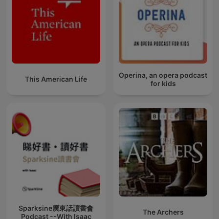
Operina, an opera podcast
This American Life
for kids
Sparksine廣東話讀書會
The Archers
Podcast --With Isaac