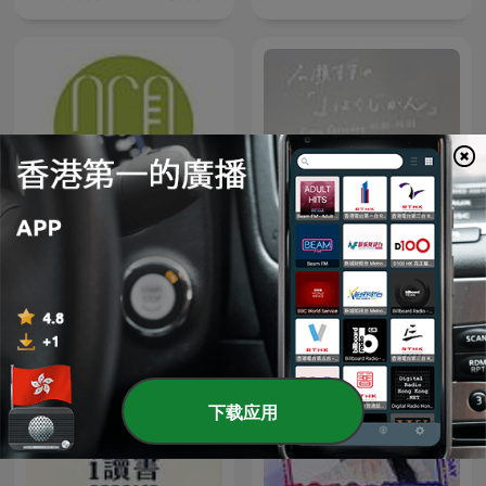
2CR Radio Cantonese —
広瀬すずの「よはくじか
2CR電台（廣東話）
ん」
下载应用