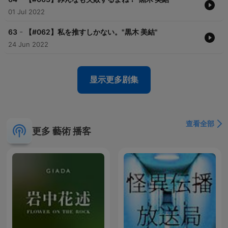
01 Jul 2022
-
63
【#062】私を推すしかない。"黒木 美結"
24 Jun 2022
显示更多剧集
查看全部
更多 藝術 播客