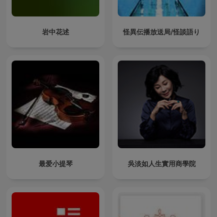
岩中花述
怪異伝播放送局/怪談語り
最爱小提琴
吳淡如人生實用商學院