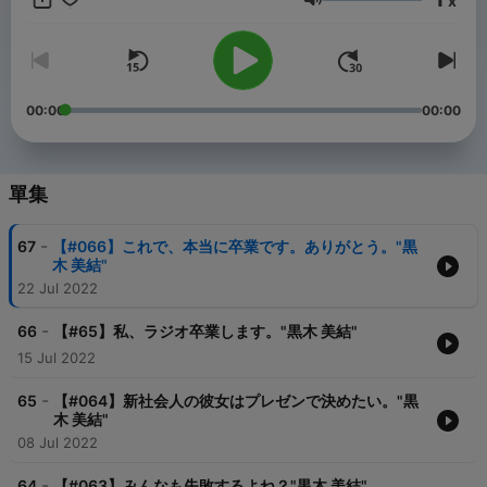
x
音量
00:00
00:00
單集
-
67
【#066】これで、本当に卒業です。ありがとう。"黒
木 美結"
22 Jul 2022
-
66
【#65】私、ラジオ卒業します。"黒木 美結"
15 Jul 2022
-
65
【#064】新社会人の彼女はプレゼンで決めたい。"黒
木 美結"
08 Jul 2022
-
64
【#063】みんなも失敗するよね？"黒木 美結"