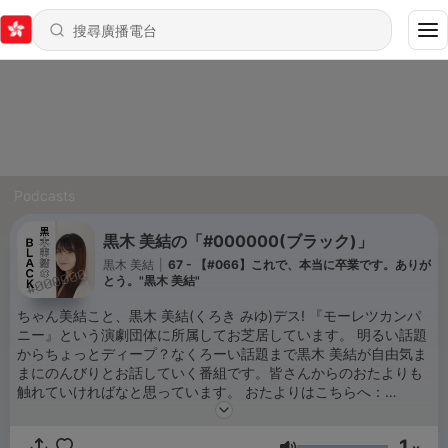
Podcasts
黒木 美結の「#000000(ブラック)」
黒木 美結
|
67 - 【#066】これで、本当に卒業です。ありが
とう。"黒木 美結"
ちゃん美結こと、黒木 美結(くろき みゆ)デス! 『モーレツカンパ
ニー』という演劇団体に所属してお芝居しています。 明るい話題
からちょっとディープ？なくろーい話題まで黒木 美結が自由気ま
まにのんびりとお話していく番組です。皆さんからのおたよりも
触れていければなと思っています。 おたよりはこちらへ：
https://forms.gle/xnCQ1wqM54XXqLP3A
1