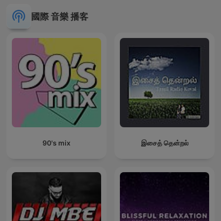
國際 音樂 播客
90's mix
இசைத் தென்றல்