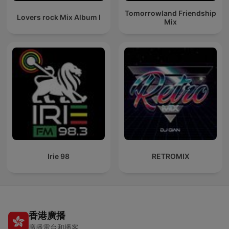
Tomorrowland Friendship
Lovers rock Mix Album I
Mix
Irie 98
RETROMIX
香港廣播
廣播電台和播客