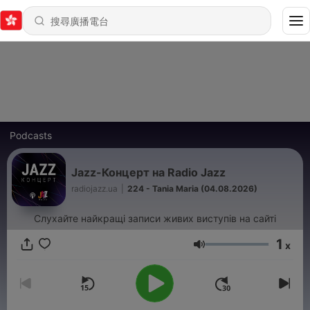
Podcasts
Jazz-Концерт на Radio Jazz
radiojazz.ua
|
224 - Tania Maria (04.08.2026)
Слухайте найкращі записи живих виступів на сайті
1
x
音量