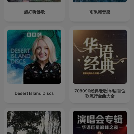
超好听佛歌
雨果輕音樂
708090经典老歌|华语百位
Desert Island Discs
歌流行金曲大全