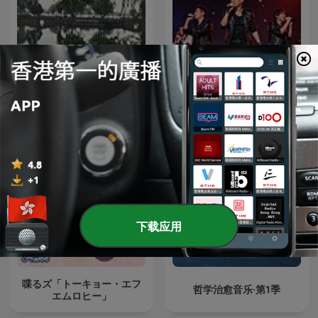
随心乐谱曲
明星演唱会【视频版】
下载应用
喋るズ「トーキョー・エフ
哲学治愈音乐·第1季
エムロヒー」