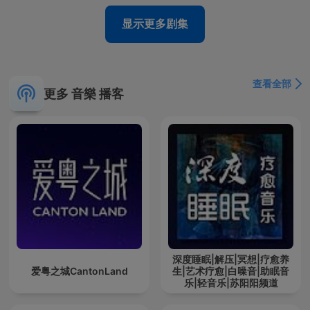
显示更多剧集
查看全部
更多 音樂 播客
深度睡眠|解压|冥想|疗愈养
爱粤之城CantonLand
生|艺术疗愈|白噪音|助眠音
乐|轻音乐|苏阳阳频道