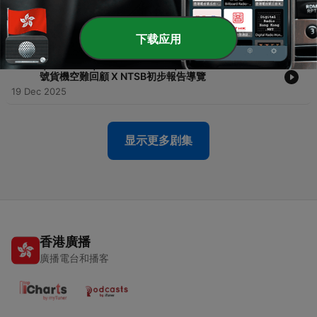
-
169
｜機長廣播 EP167｜ 2025培訓機師招募人數大公開 X
國外航空與台灣的差異 X 取得A320教員資格的過程
04 Feb 2026
下载应用
-
168
｜機長廣播｜ 喬丹英文小教室｜ EP1 - UPS航空2976
號貨機空難回顧 X NTSB初步報告導覽
19 Dec 2025
显示更多剧集
香港廣播
廣播電台和播客