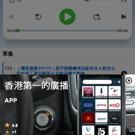
x
你聊聊神秘又讓人嚮往的機師生活！ ✈️加入社群和大家一起討論吧
音量
✈️ https://reurl.cc/nDr2Ln -- Hosting provided by
SoundOn
00:00
00:00
單集
-
172
｜機長廣播 EP170｜星宇模擬機考試新考法 X 航空公
司的員工票怎麼用 X 北歐芬蘭大冒險
29 Jul 2026
-
171
｜機長廣播 EP169｜轉訓A220的心路歷程 X 歐洲航空
公司如何實踐環保 X 機師飛歐洲可否做代購？
22 Apr 2026
-
170
｜機長廣播 EP168｜馬年新春特別篇｜ 龐巴迪的新飛
機飛起來如何 ?
15 Feb 2026