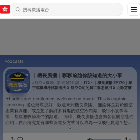
Podcasts
｜機長廣播｜聊聊前艙你該知道的大小事
#航空 #機師生活 #飛航知識
|
172 - ｜機長廣播 EP170｜星
宇模擬機考試新考法 X 航空公司的員工票怎麼用 X 北歐芬蘭
大冒險
✈Ladies and gentlemen, welcome on board. This is captain
speaking. 各位聽眾您好，歡迎來到機長廣播。 無論你是對於航空
產業有興趣、或是想了解許多有趣的航空冷知識、飛行小故事等
等，都歡迎收聽我們的頻道。 同時、機長廣播也會向各位航空迷們
介紹，在台灣究竟有哪些管道及方式可以成為一位飛行員呢？想坐
在駕駛艙中，看盡令人難忘的無敵美景，那一定不能錯過我們！節
目中也會不定時邀請線上飛行員們一起來分享航空知識和趣聞，跟
1