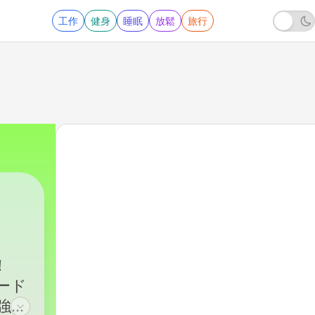
工作
健身
睡眠
放鬆
旅行
る！
ード
強。