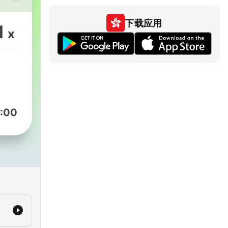
やす
に使
下载应用
1
x
iscord
omy
:00