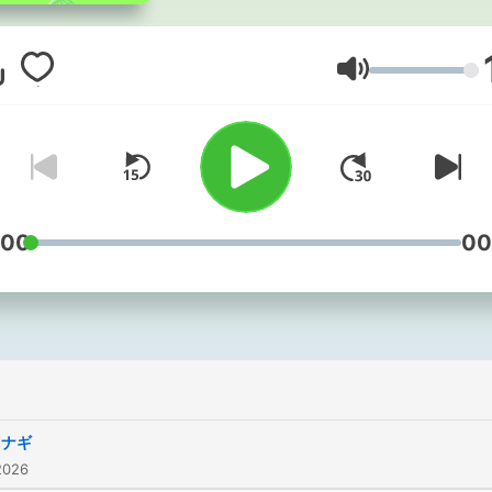
おしゃべり感覚だから聞き
い！ 通学・通勤のおとも
ってください。 ご意見・感想・
音量
リクエス
ト https://bit.ly/asapoki_d
ほかにも多彩な番組を配信
中！ http://t.asahi.com/w
:00
00
ウナギ
2026