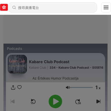
Podcasts
Kabare Club Podcast
Kabare Club
|
334 - Kabare Club Podcast - S05E16
Az Értékes Humor Podcastja
1
x
音量