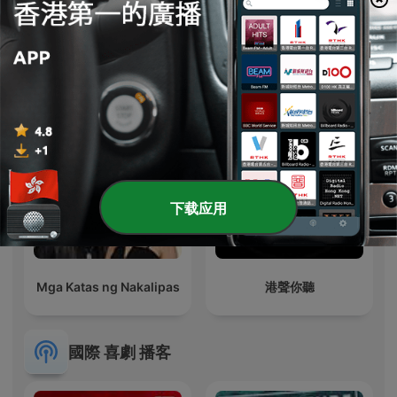
NACK5 NEXT ひまひまの
DIE GRUABERIN
放課後キラハピFRIDAY！
下载应用
Mga Katas ng Nakalipas
港聲你聽
國際 喜劇 播客