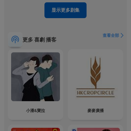
显示更多剧集
查看全部
更多 喜劇 播客
小潘&寶拉
麥麥廣播