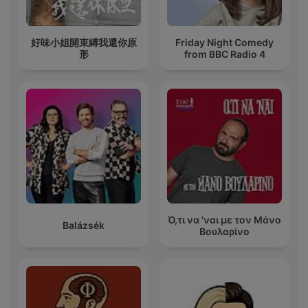
好味小姐開束縛我還你原
Friday Night Comedy
形
from BBC Radio 4
Ό,τι να 'ναι με τον Μάνο
Balázsék
Βουλαρίνο