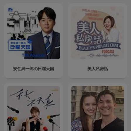
安住紳一郎の日曜天国
美人私房話