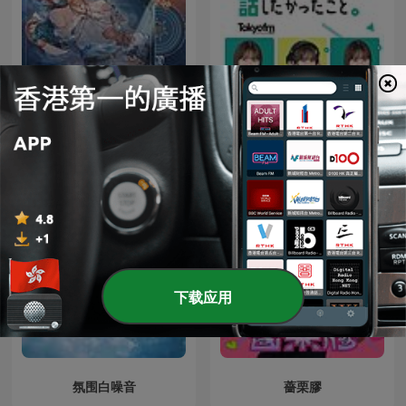
山崎怜奈の誰かに話したか
【 𝓐𝓶𝓸𝓻 𝓯𝓪𝓽𝓲】廣播劇
ったこと。
下载应用
氛围白噪音
薔栗膠