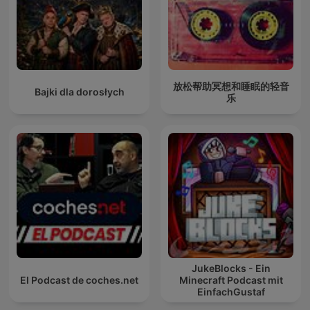
放松帮助冥想和睡眠的轻音
Bajki dla dorosłych
乐
JukeBlocks - Ein
El Podcast de coches.net
Minecraft Podcast mit
EinfachGustaf