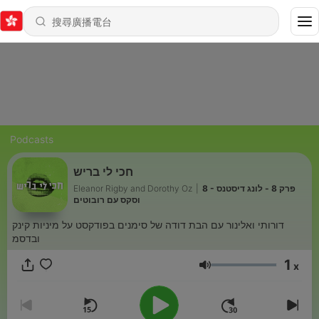
Podcasts
חכי לי בריש
Eleanor Rigby and Dorothy Oz
|
8 - פרק 8 - לונג דיסטנס
וסקס עם רובוטים
דורותי ואלינור עם הבת דודה של סימנים בפודקסט על מיניות קינק
ובדסמ
1
x
音量