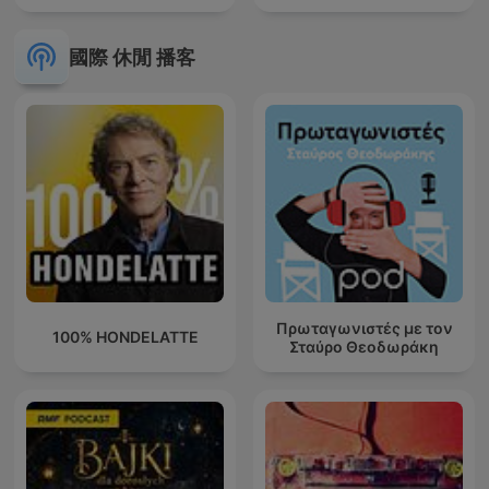
國際 休閒 播客
Πρωταγωνιστές με τον
100% HONDELATTE
Σταύρο Θεοδωράκη