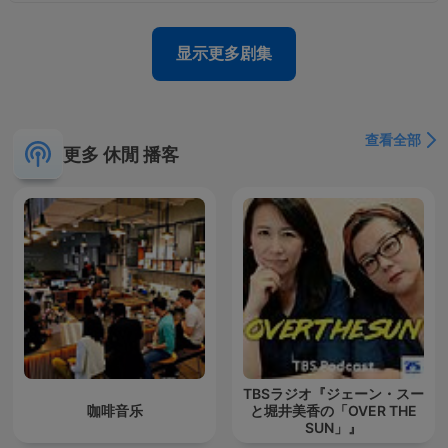
显示更多剧集
查看全部
更多 休閒 播客
TBSラジオ『ジェーン・スー
咖啡音乐
と堀井美香の「OVER THE
SUN」』