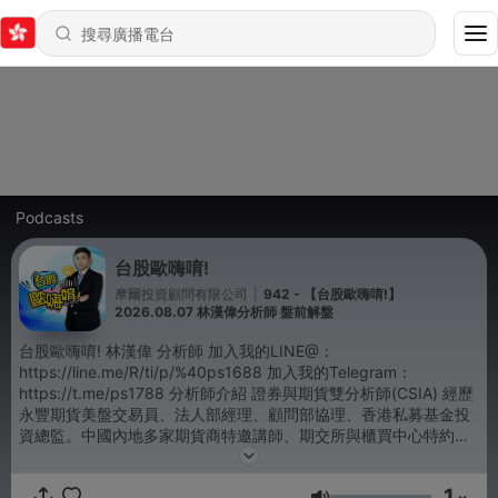
Podcasts
台股歐嗨唷!
摩爾投資顧問有限公司
|
942 - 【台股歐嗨唷!】
2026.08.07 林漢偉分析師 盤前解盤
台股歐嗨唷! 林漢偉 分析師 加入我的LINE@：
https://line.me/R/ti/p/%40ps1688 加入我的Telegram：
https://t.me/ps1788 分析師介紹 證券與期貨雙分析師(CSIA) 經歷
永豐期貨美盤交易員、法人部經理、顧問部協理、香港私募基金投
資總監。中國內地多家期貨商特邀講師、期交所與櫃買中心特約講
師 投資理念 專長由全球資金流向與產業趨勢選股，跟隨海外私募基
金經理人的投資理念，全方位由各種獨特解讀市場的指標，尋找下
1