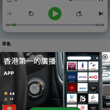
x
一波股市趨勢族群。選股方法自創5D投資術，並透過孫子兵法中的
音量
風林火山四種不同股票屬性配置，精心量身打造每個客戶專屬的投
資組合。 特殊專長 各種金融商品組合與資產配置方法(期貨與選
擇權、海外股市、原物料、利率與匯率、私募股權、虛擬貨幣與債
券市場) 著作 非凡商業週刊、經濟日報年鑒等專欄作者。 媒體 非凡
電視台特約來賓、華視與民視採訪分析師、工商、經濟與中央社專
00:00
00:00
欄分析師。 -- Hosting provided by
SoundOn
單集
-
942
【台股歐嗨唷!】2026.08.07 林漢偉分析師 盤前解盤
06 Aug 2026
-
941
【台股歐嗨唷!】2026.08.06 林漢偉分析師 盤前解盤
05 Aug 2026
-
940
【台股歐嗨唷!】2026.08.05 林漢偉分析師 盤前解盤
04 Aug 2026
-
939
【台股歐嗨唷!】2026.08.04 林漢偉分析師 盤前解盤
03 Aug 2026