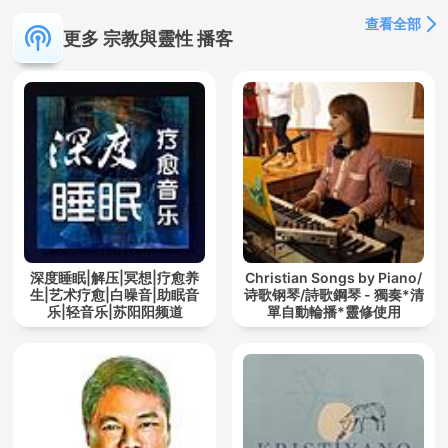
查看全部
更多 宗教與靈性 播客
深度睡眠|解压|冥想|疗愈养
Christian Songs by Piano/
生|艺术疗愈|白噪音|助眠音
诗歌钢琴/詩歌鋼琴 - 獨奏*清
乐|轻音乐|苏阳阳频道
單自動輪播*靈修使用