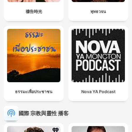
禱告時光
พุทธวจน
ธรรมะเพื่อประชาชน
Nova YA Podcast
國際 宗教與靈性 播客