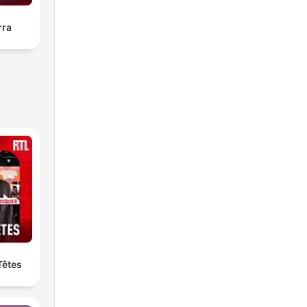
rra
Têtes