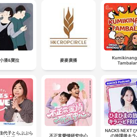
Kumikinang
小潘&寶拉
麥麥廣播
Tambala
NACK5 NEXT
佳代子とらぶぶら
不正常愛情研究中心
の放課後キラ