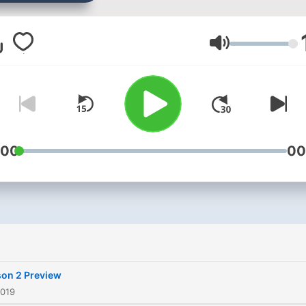
Follow our podcast at
@p_p_p_podcast on insta Or
follow Mari on insta
音量
@mari.is.golden
:00
00
on 2 Preview
2019