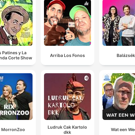
s Patines y La
Arriba Los Fonos
Balázsék
nda Corte Show
Ludruk Cak Kartolo
X MorronZoo
Wat een We
dkk