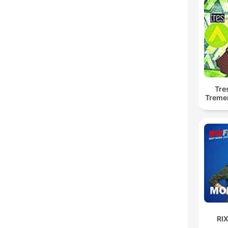
Tre
Treme
RI