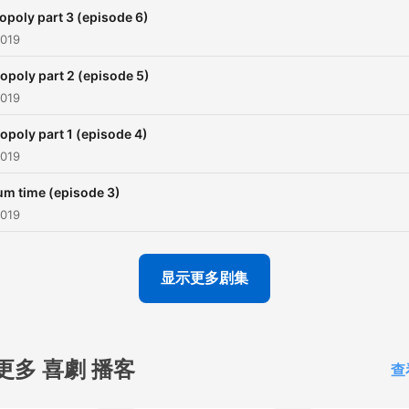
poly part 3 (episode 6)
2019
poly part 2 (episode 5)
2019
poly part 1 (episode 4)
2019
um time (episode 3)
2019
显示更多剧集
更多 喜劇 播客
查