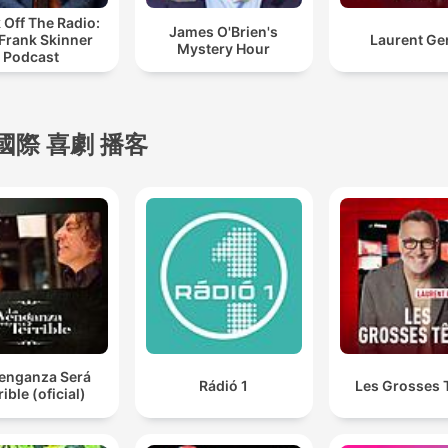
 Off The Radio:
James O'Brien's
Frank Skinner
Laurent Ge
Mystery Hour
Podcast
國際 喜劇 播客
Venganza Será
Rádió 1
Les Grosses 
rible (oficial)