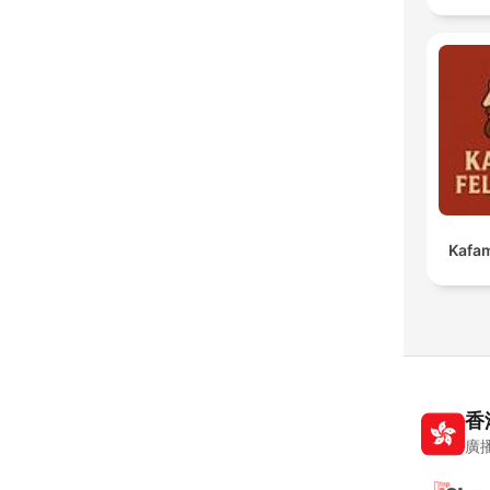
Kafam
香
廣