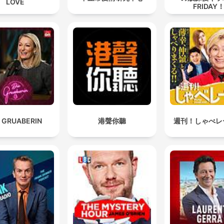
LOVE
FRIDAY
E GRUABERIN
港聲你聽
週刊！しゃべレ