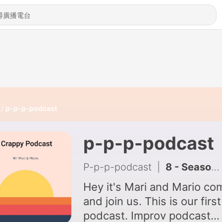
p-p-p-podcast
p-p-p-podcast
P-p-p-podcast
|
8 - Season 2 Preview
Hey it's Mari and Mario co
and join us. This is our first
podcast. Improv podcast