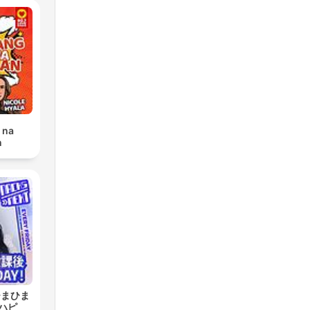
 na
n
 ひまひま
ハピ