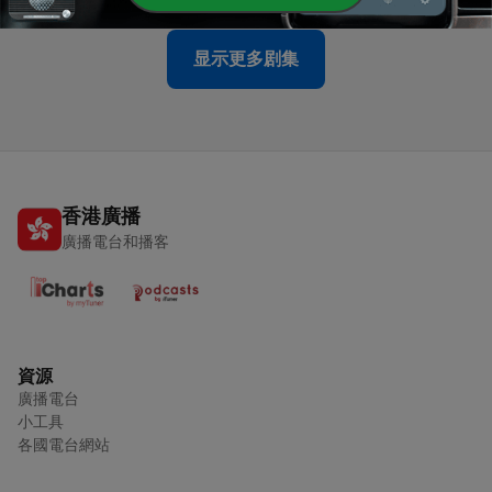
显示更多剧集
香港廣播
廣播電台和播客
資源
廣播電台
小工具
各國電台網站