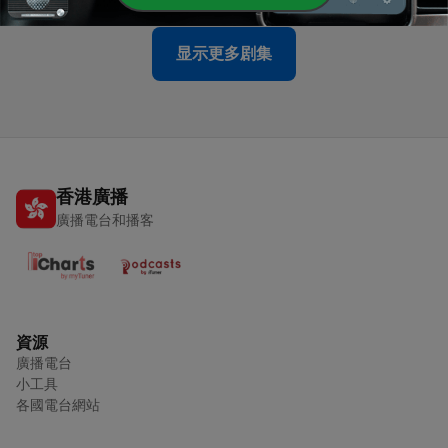
显示更多剧集
香港廣播
廣播電台和播客
資源
廣播電台
小工具
各國電台網站