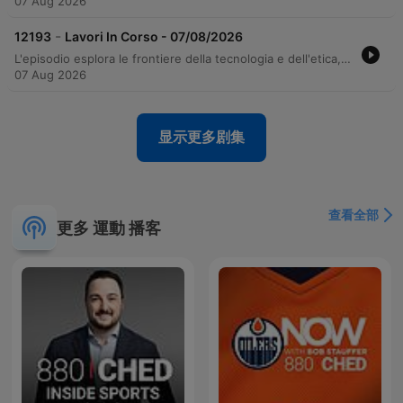
07 Aug 2026
-
12193
Lavori In Corso - 07/08/2026
L'episodio esplora le frontiere della tecnologia e dell'etica, analizzando come l'intelligenza artificiale stia ridefinendo la progettazione del DNA e i confini tra naturale e artificiale. Il dibattito si estende alla sicurezza sul lavoro e all'emergenza climatica, con riflessioni sulla necessità di interventi strutturali per contrastare le ondate di calore nelle città. La narrazione prosegue con un approfondimento sul mondo del ciclismo professionistico, esaminando le controversie legate al commissariamento della Lega Ciclismo e il dominio di atleti come Pogacar. Il viaggio si conclude con un'analisi critica della poetica di Francesco Guccini, indagando l'evoluzione stilistica del cantautore attraverso i temi del tempo, del dubbio e dell'uso del linguaggio.
07 Aug 2026
显示更多剧集
查看全部
更多 運動 播客