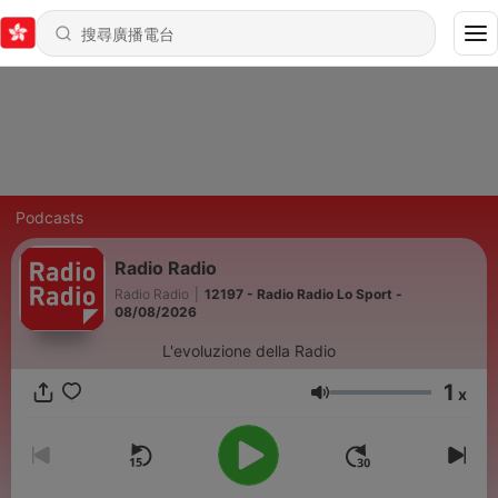
Podcasts
Radio Radio
Radio Radio
|
12197 - Radio Radio Lo Sport -
08/08/2026
L'evoluzione della Radio
1
x
音量