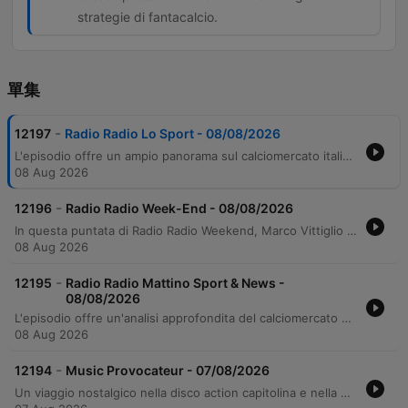
strategie di fantacalcio.
單集
-
12197
Radio Radio Lo Sport - 08/08/2026
L'episodio offre un ampio panorama sul calciomercato italiano e sulle dinamiche delle principali squadre di Serie A. Si analizza l'evoluzione del mercato, confrontando la capacità di investimento del passato con l'attuale strategia basata sulla valorizzazione dei giovani talenti, evidenziando le difficoltà economiche che limitano la competitività del campionato rispetto ai capitali stranieri. Il dibattito si sposta poi su analisi tecniche specifiche per Juventus, Inter, Milan, Roma, Lazio e Napoli, toccando temi come la gestione delle rose, le necessità di cessione per bilanciare i conti e le prospettive tattiche per la nuova stagione. La puntata si conclude con riflessioni sul fantacalcio e un'intervista esclusiva al calciatore Neil El Mansi.
08 Aug 2026
-
12196
Radio Radio Week-End - 08/08/2026
In questa puntata di Radio Radio Weekend, Marco Vittiglio intervista il giornalista Tommaso Labbate sul suo approccio critico alla televisione e l'importanza di una comunicazione accessibile. La conversazione affronta temi come la gestione della controprogrammazione televisiva e la necessità di un intervento culturale per contrastare i fenomeni di criminalità. Il programma prosegue con riflessioni sulla responsabilità sociale dei media, il legame viscerale tra Vasco Rossi e il suo pubblico, e l'esperienza di Piero Marrazzo tra politica e giornalismo. L'episodio si conclude con approfondimenti su temi d'attualità internazionale, come il conflitto in Medio Oriente, e un tributo alla cultura musicale italiana.
08 Aug 2026
-
12195
Radio Radio Mattino Sport & News -
08/08/2026
L'episodio offre un'analisi approfondita del calciomercato estivo, con focus sulle dinamiche di Roma, Lazio, Fiorentina, Napoli, Inter e Juventus. Vengono esaminate le strategie di mercato, l'impatto dei costi elevati per i club medi e le necessità di rinforzo delle big, tra cui il caso Mastantuono alla Fiorentina e le incertezze della Lazio. Oltre alle notizie sportive, il programma alterna momenti di nostalgia calcistica con riflessioni sui ritiri pre-stagionali e approfondimenti sulle difficoltà gestionali dei club. La discussione tocca anche temi legati all'ambiente dello stadio Olimpico e include diverse panoramiche su servizi e offerte turistiche.
08 Aug 2026
-
12194
Music Provocateur - 07/08/2026
Un viaggio nostalgico nella disco action capitolina e nella nightlife romana tra la fine degli anni '80 e l'inizio degli anni '90. L'episodio presenta una selezione musicale esclusiva di Radio Radio Dance, focalizzandosi su un set registrato a settembre 1980 presso il Casio Foll da Fabrizio Mosconi. Il programma celebra le grandi serate della capitale attraverso i suoni che hanno caratterizzato l'epoca, con riferimenti a figure chiave come Corrado Rizza e Cristiano Colaizzi.