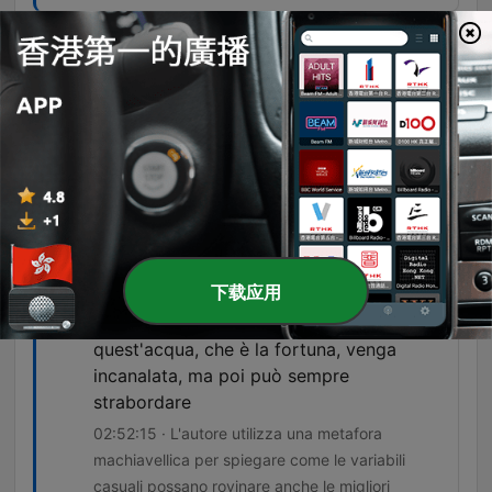
se arrivasse una proposta per Ratko a 15
milioni io lo darei via e prenderei in
attaccante con pagamento gratis non in
prestito in giro per il mondo per cercarne
uno che non costi tanto
01:20:17 · L'interlocutore propone una strategia
di mercato basata sulla vendita di un giocatore
per finanziare l'acquisto immediato di nuovi
rinforzi.
下载应用
la fortuna è ingovernabile, tu puoi mettere
degli argini solidi al fiume affinchbi che
quest'acqua, che è la fortuna, venga
incanalata, ma poi può sempre
strabordare
02:52:15 · L'autore utilizza una metafora
machiavellica per spiegare come le variabili
casuali possano rovinare anche le migliori