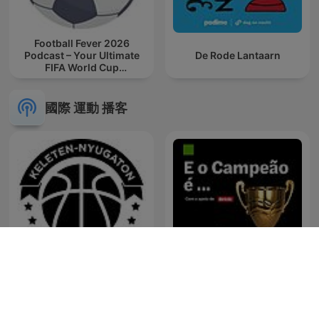
Football Fever 2026
Podcast – Your Ultimate
De Rode Lantaarn
FIFA World Cup
Companion
國際 運動 播客
Keleten-Nyugaton
E o campeão é...
Podcast