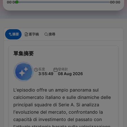
00:00
00:00
摘要
逐字稿
搜尋
單集摘要
長度
發佈於
3:55:49
08 Aug 2026
L'episodio offre un ampio panorama sul
calciomercato italiano e sulle dinamiche delle
principali squadre di Serie A. Si analizza
l'evoluzione del mercato, confrontando la
capacità di investimento del passato con
l'attuale strategia basata sulla valorizzazione