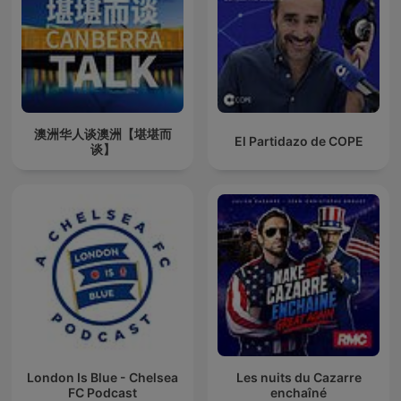
澳洲华人谈澳洲【堪堪而
El Partidazo de COPE
谈】
London Is Blue - Chelsea
Les nuits du Cazarre
FC Podcast
enchaîné