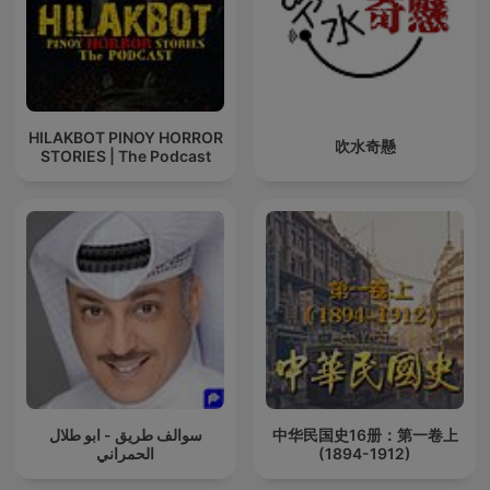
HILAKBOT PINOY HORROR
吹水奇懸
STORIES | The Podcast
سوالف طريق - ابو طلال
中华民国史16册：第一卷上
الحمراني
(1894-1912)