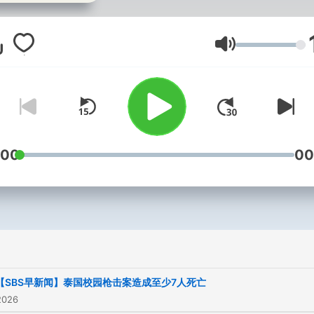
音量
:00
00
【SBS早新闻】泰国校园枪击案造成至少7人死亡
2026