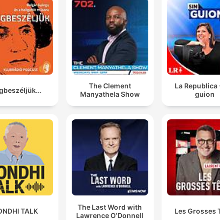
The Clement
La Republica 
beszéljük...
Manyathela Show
guion
The Last Word with
ONDHI TALK
Les Grosses 
Lawrence O’Donnell