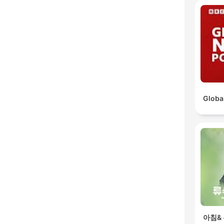
Globa
아침&