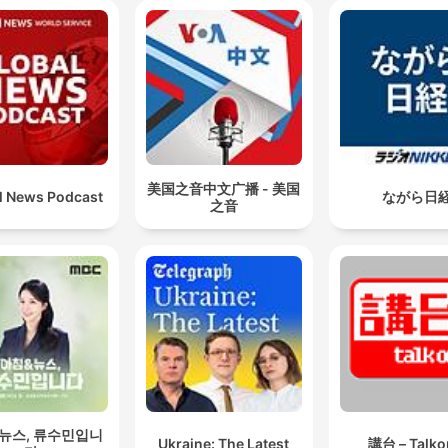
美国之音中文广播 - 美国
l News Podcast
ながら日
之音
 뉴스, 류수민입니
Ukraine: The Latest
講台 – Talko