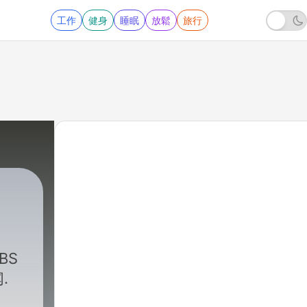
工作
健身
睡眠
放鬆
旅行
BS
.