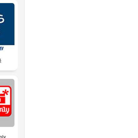
経
nly