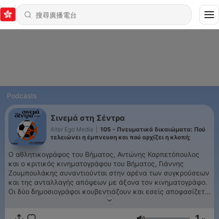
Podcasts
Σινεμά στη Σέντρα
Alter Ego Media
|
105 - Πνευματικά δικαιώματα: Πού
τελειώνει η έμπνευση και πού αρχίζει η κλοπή;
Ο αθλητικογράφος του Βήματος, Αντώνης Καρπετόπουλος
και ο κριτικός κινηματογράφου του Βήματος, Γιάννης
Ζουμπουλάκης συναντιούνται στην αρένα των συγκρούσεων
και της ανταλλαγής απόψεων με άξονα τον κινηματογράφο.
Οι δύο δημοσιογράφοι κουβεντιάζουν και εσείς αποφασίζετε
τι σας ταιριάζει και τι όχι.
1