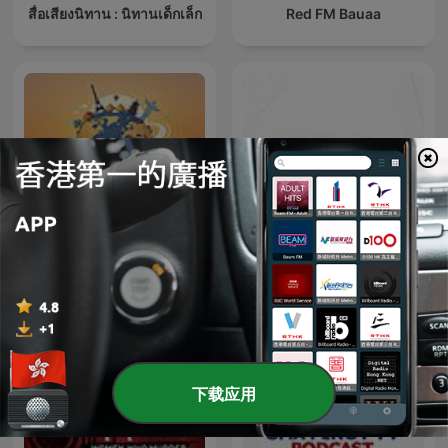
สื่อเสียงนิทาน : นิทานเด็กเล็ก
Red FM Bauaa
從旅行看世界風情
หน้าต่างโลก
下载应用