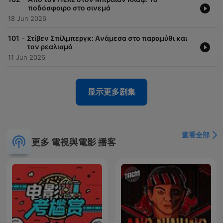
ποδόσφαιρο στο σινεμά
18 Jun 2026
-
101
Στίβεν Σπίλμπεργκ: Aνάμεσα στο παραμύθι και
τον ρεαλισμό
11 Jun 2026
显示更多剧集
查看全部
更多 電視與電影 播客