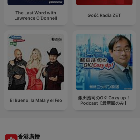
The Last Word with
Gość Radia ZET
Lawrence O’Donnell
飯田浩司のOK! Cozy up！
El Bueno, la Mala y el Feo
Podcast【最新回のみ】
香港廣播