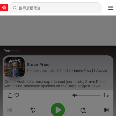
Podcasts
Steve Price
Sky News Australia / NZ
|
124 - Steve Price | 7 August
One of Australia’s most experienced journalists, Steve Price,
with his no-nonsense opinions on the day’s biggest news.
1
x
音量