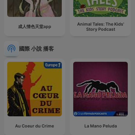
Animal Tales: The Kids'
成人情色天堂app
Story Podcast
國際 小說 播客
Au Coeur du Crime
La Mano Peluda