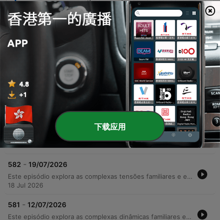
tom do seu programa de comédia histórica da
BBC.
單集
-
584
02/08/2026
Este episódio explora uma série de dramas interpessoais e mudanças comunitárias, centrando-se no impacto emocional da separação entre Harrison e Fallon, e as repercussões de outros términos, como o de Harrison e Pete. Através de diálogos intensos, abordamos desde traumas familiares profundos até tensões geradas por comportamentos difíceis na vila. A narrativa também acompanha transformações profissionais e rotinas domésticas, incluindo a renúncia de um chef e as preocupações com eventos comunitários. O episódio encerra com uma transição para o podcast 'You're Dead to Me', apresentando os temas da nova série de comédia histórica.
01 Aug 2026
-
583
26/07/2026
下载应用
O episódio aborda planos de carreira e novos projetos comunitários, incluindo a gestão de um celeiro renovado por Elizabeth e os preparativos para o festival local. Entre discussões sobre taxas de entrada e fofocas da vila, temas familiares profundos emergem, revelando segredos sobre relacionamentos e possíveis desvios financeiros. A tensão escala com revelações sobre a negligência de Clive em relação ao pai idoso e conflitos gerados por mágoas do passado. O episódio encerra com reflexões sobre conexões profissionais e uma transição para casos paranormais.
25 Jul 2026
-
582
19/07/2026
Este episódio explora as complexas tensões familiares e emocionais em torno da revelação da gravidez de Kirsty. Entre discussões sobre o futuro da fazenda, o impacto de perdas gestacionais passadas e confrontos sobre segredos do passado, como o incidente de um berço escondido, a narrativa transita entre momentos de vulnerabilidade e reconciliação. A trama também aborda as dificuldades de lidar com traumas antigos e a busca por esperança, intercalando conversas cotidianas com investigações locais, como o ataque de cães na fazenda.
18 Jul 2026
-
581
12/07/2026
Este episódio explora as complexas dinâmicas familiares e comunitárias em torno da vida rural, desde o retorno inesperado de Chris à casa de sua família até as tensões sobre a partilha de bens da fazenda. Entre preparativos para o Borchester Show e competições de ferraria, os personagens enfrentam conflitos legais, disputas de herança e o peso de segredos do passado. A narrativa percorre desde momentos de nostalgia e descobertas no jardim até confrontos dramáticos envolvendo dívidas e chantagens. O episódio também destaca a importância da comunidade e os desafios de manter o legado da fazenda diante de pressões financeiras e mudanças geracionais.