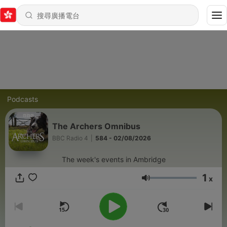
Podcasts
The Archers Omnibus
BBC Radio 4
|
584 - 02/08/2026
The week's events in Ambridge
1
x
音量