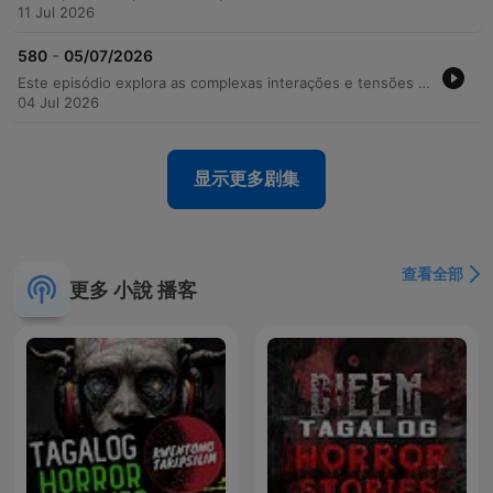
11 Jul 2026
-
580
05/07/2026
Este episódio explora as complexas interações e tensões entre os personagens de The Archers, abrangendo desde conflitos profissionais na recepção e novos projetos de cosméticos na Bridge Farm até crises de gestão na Home Farm após a saída de Adam. As tramas envolvem discussões sobre responsabilidades familiares, o uso de tecnologia para bebês e os impactos da seca em eventos rurais. Além dos dramas cotidianos e confrontos emocionais sobre o futuro e a responsabilidade, o episódio aborda preparativos para eventos sociais, como despedidas de solteira, e momentos de reflexão sobre a evolução dos relacionamentos e o peso das decisões de gestão no campo.
04 Jul 2026
显示更多剧集
查看全部
更多 小說 播客