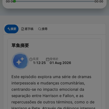
00:00
00:00
摘要
逐字稿
搜尋
單集摘要
長度
發佈於
1:12:25
01 Aug 2026
Este episódio explora uma série de dramas
interpessoais e mudanças comunitárias,
centrando-se no impacto emocional da
separação entre Harrison e Fallon, e as
repercussões de outros términos, como o de
Harrison e Pete. Através de diálogos intensos,