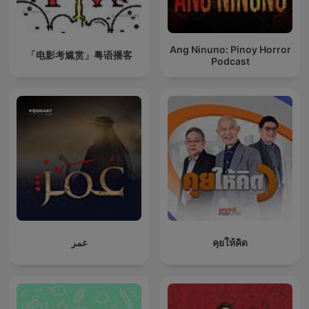
Ang Ninuno: Pinoy Horror
「电影考尴赏」粤语播客
Podcast
عمر
คุยให้คิด