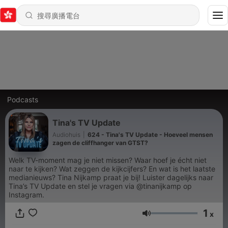
Podcasts
Tina's TV Update
Audiohuis
|
624 - Tina's TV Update - Hoeveel mensen
zagen de cliffhanger van GTST?
Welk TV-moment mag je niet missen? Waar hoef je écht niet
naar te kijken? Wat zeggen de kijkcijfers? En wat is het laatste
medianieuws? Tina Nijkamp praat je bij! Luister dagelijks naar
Tina’s TV Update en stel je vragen via @tinanijkamp op
Instagram.
1
x
音量