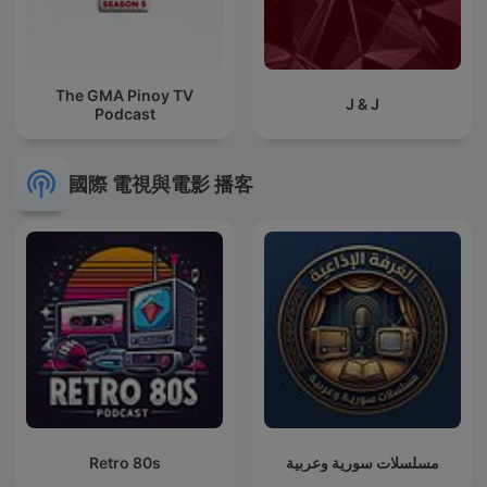
The GMA Pinoy TV
J & J
Podcast
國際 電視與電影 播客
Retro 80s
مسلسلات سورية وعربية