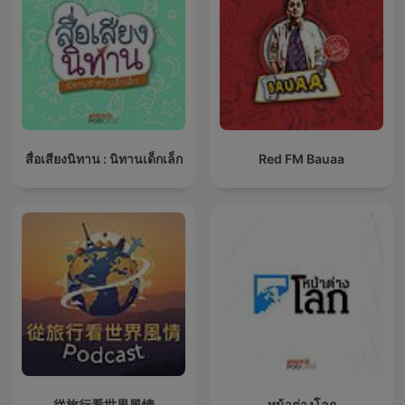
สื่อเสียงนิทาน : นิทานเด็กเล็ก
Red FM Bauaa
從旅行看世界風情
หน้าต่างโลก