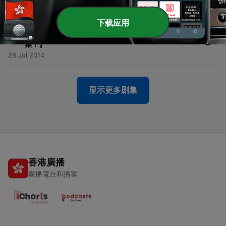
05 Aug 2014
下载应用
-
20
vol.20【毎週土曜朝8時放送の「Docomo Love
Family」のジョージ・ウィリアムズさんへのボイス収
集！】
28 Jul 2014
显示更多剧集
香港廣播
廣播電台和播客