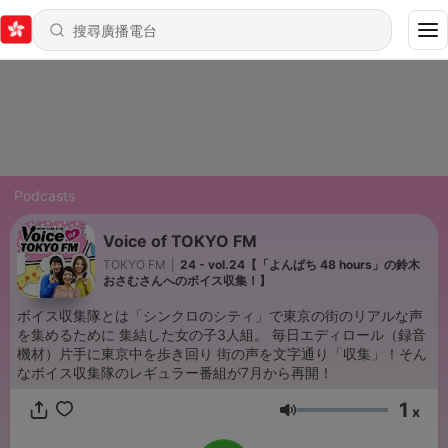
Podcasts
Voice of TOKYO FM
TOKYO FM
|
24 - vol.24【「よんぱち 48 hours」の鈴木
おさむさんへのボイス収集！】
ボイス収集隊とは「シンクロのシティ」で東京の街のリアルな声
を集めるために 集結した女の子3人組。 毎日エディロール（録音
機材）片手に東京中を歩き回り 街の声を文字通り「収集」！そん
なボイス収集隊のレギュラー番組が7月から再開！
1
x
音量