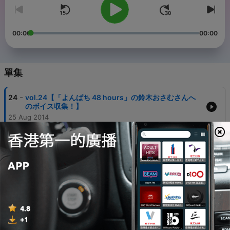
00:00
00:00
單集
-
24
vol.24【「よんぱち 48 hours」の鈴木おさむさんへ
のボイス収集！】
25 Aug 2014
-
23
vol.23【初、2回目の登場！ジョージウィリアムズさ
んへのボイス収集！】
20 Aug 2014
-
22
vol.22【｢キューピー・ハート・オブ・サンデー｣新パ
ーソナリティMay J.さんへのボイス収集！】
11 Aug 2014
-
21
vol.21【「HAPPINESS × happiness」の小宮山雄飛
さんと田中美保さんへのボイス収集！】