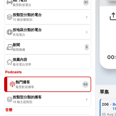
31
最受歡迎電台
按類型分類的電台
15 種音樂類別
按地區分類的電台
本地電台
新聞
5
新聞廣播
00
推薦內容
最佳電台清單
Podcasts
熱門播客
50
最受歡迎播客
單集
按類型分類的播客
18 種主題類型
-
206
B
1
音樂
05 Aug 