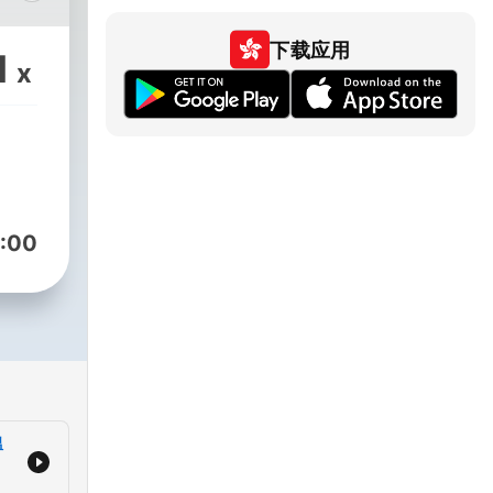
了解
資
下载应用
1
x
:00
溫