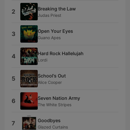
Breaking the Law
2
Judas Priest
Open Your Eyes
3
Guano Apes
Hard Rock Hallelujah
4
Lordi
School's Out
5
Alice Cooper
Seven Nation Army
6
The White Stripes
Goodbyes
7
Glazed Curtains