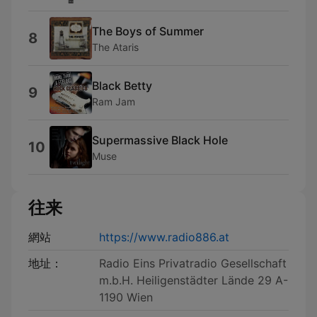
The Boys of Summer
8
The Ataris
Black Betty
9
Ram Jam
Supermassive Black Hole
10
Muse
往来
網站
https://www.radio886.at
地址：
Radio Eins Privatradio Gesellschaft
m.b.H. Heiligenstädter Lände 29 A-
1190 Wien