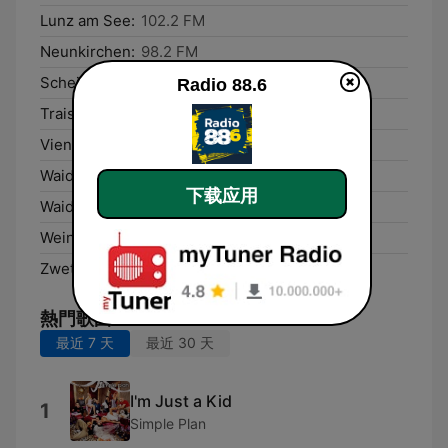
Lunz am See:
102.2 FM
Neunkirchen:
98.2 FM
Scheibbs:
106.1 FM
Radio 88.6
Traisen:
102.7 FM
Vienna:
88.6 FM
Waidhofen an der Thaya:
96.4 FM
下载应用
Waidhofen an der Ybbs:
106.6 FM
Weinzierl bei Krems:
106.2 FM
Zwettl Stift:
96.6 FM
熱門歌曲
最近 7 天
最近 30 天
I'm Just a Kid
1
Simple Plan