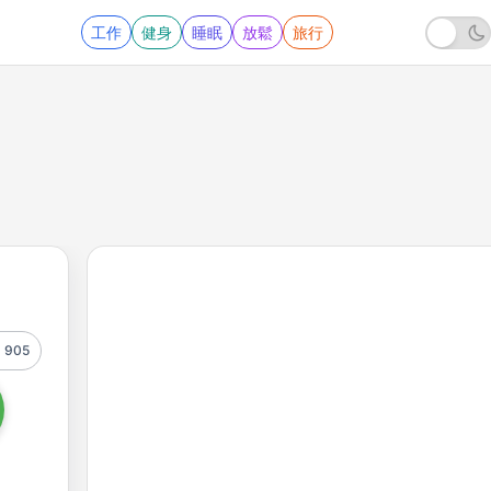
工作
健身
睡眠
放鬆
旅行
905