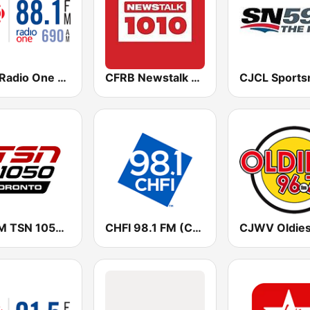
CBC Radio One Vancouver
CFRB Newstalk 1010
CHUM TSN 1050 AM
CHFI 98.1 FM (CA Only)