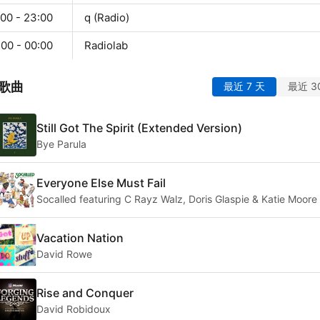
:00 - 23:00
q (Radio)
:00 - 00:00
Radiolab
歌曲
最近 7 天
最近 3
Still Got The Spirit (Extended Version)
Bye Parula
Everyone Else Must Fail
Socalled featuring C Rayz Walz, Doris Glaspie & Katie Moore
Vacation Nation
David Rowe
Rise and Conquer
David Robidoux