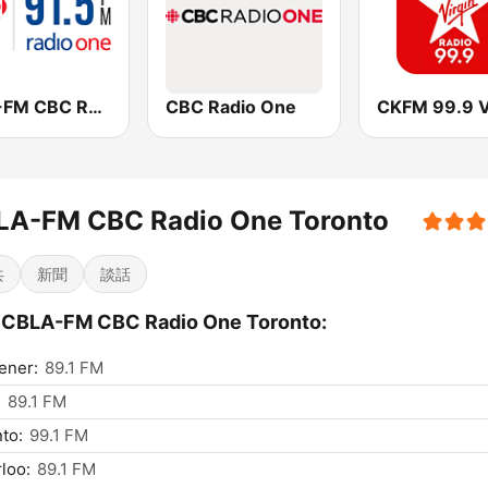
CBO-FM CBC Radio One Ottawa
CBC Radio One
LA-FM CBC Radio One Toronto
共
新聞
談話
CBLA-FM CBC Radio One Toronto:
ener:
89.1 FM
:
89.1 FM
to:
99.1 FM
loo:
89.1 FM