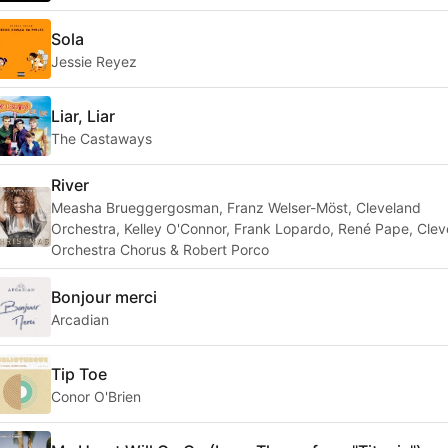
Sola
Jessie Reyez
Liar, Liar
The Castaways
River
Measha Brueggergosman, Franz Welser-Möst, Cleveland
Orchestra, Kelley O'Connor, Frank Lopardo, René Pape, Clev
Orchestra Chorus & Robert Porco
Bonjour merci
Arcadian
Tip Toe
Conor O'Brien