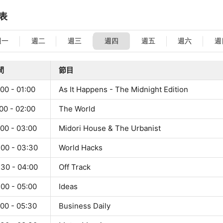
表
週一
週二
週三
週四
週五
週六
週
間
節目
00 - 01:00
As It Happens - The Midnight Edition
00 - 02:00
The World
:00 - 03:00
Midori House & The Urbanist
:00 - 03:30
World Hacks
:30 - 04:00
Off Track
:00 - 05:00
Ideas
:00 - 05:30
Business Daily