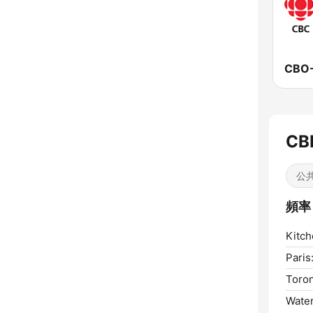
CB
公
頻率 
Kitch
Paris
Toron
Water