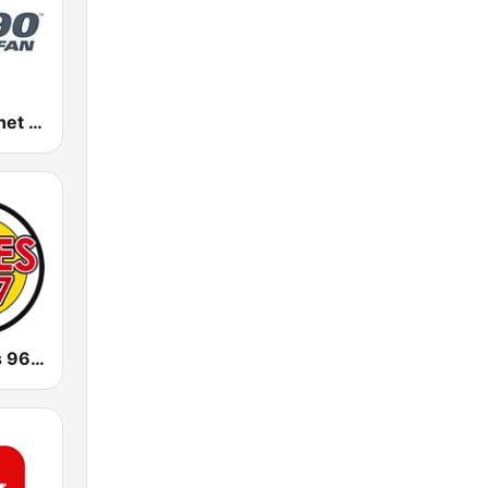
CJCL Sportsnet 590 The Fan
CJWV Oldies 96.7 FM