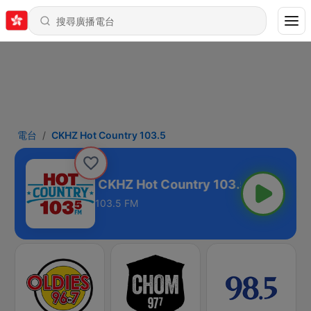
電台
CKHZ Hot Country 103.5
try 103.5
103.5 FM