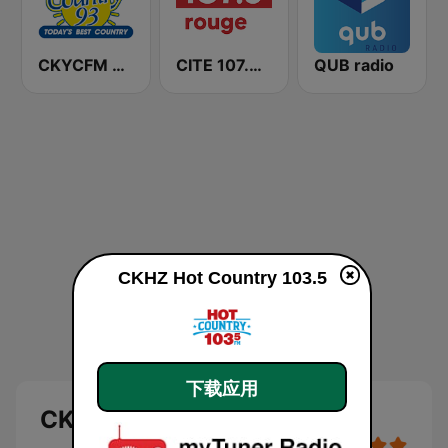
CKYCFM Country 93.7 FM
CITE 107.3 Rouge FM
QUB radio
CKHZ Hot Country 103.5
下载应用
CKHZ Hot Country 103.5