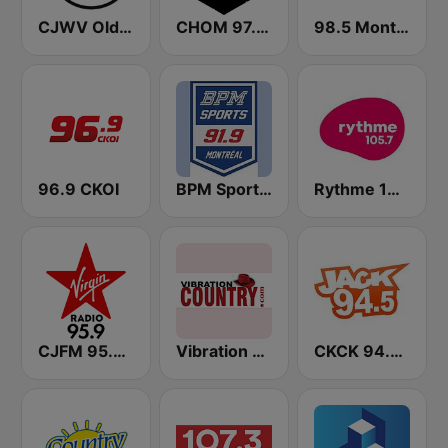
CJWV Oldies 96.7 FM
CHOM 97.7 FM
98.5 Montréal
96.9 CKOI
BPM Sports 91.9 FM
Rythme 105.7 FM
CJFM 95.9 Virgin Radio Montreal
Vibration Country
CKCK 94.5 Jack FM