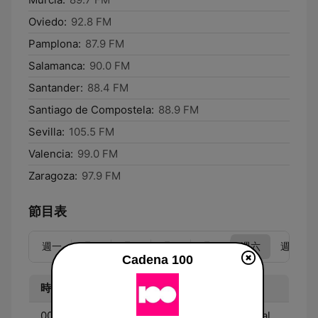
Oviedo:
92.8 FM
Pamplona:
87.9 FM
Salamanca:
90.0 FM
Santander:
88.4 FM
Santiago de Compostela:
88.9 FM
Sevilla:
105.5 FM
Valencia:
99.0 FM
Zaragoza:
97.9 FM
節目表
週一
週二
週三
週四
週五
週六
週日
Cadena 100
時間
節目
00:00 - 06:00
La mejor variedad musical