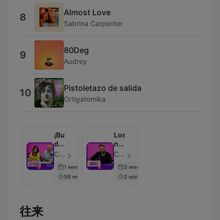
Almost Love
8
Sabrina Carpenter
80Deg
9
Audrey
Pistoletazo de salida
10
Ortigatomika
¡Buenos
Los
días,
niños
Javi
y
CADENA 100 - 單集 20
CADENA 100 - 單集 20
y
Jimeno
1 week ago
3 weeks ago
Mar!
59 min
2 min
往来