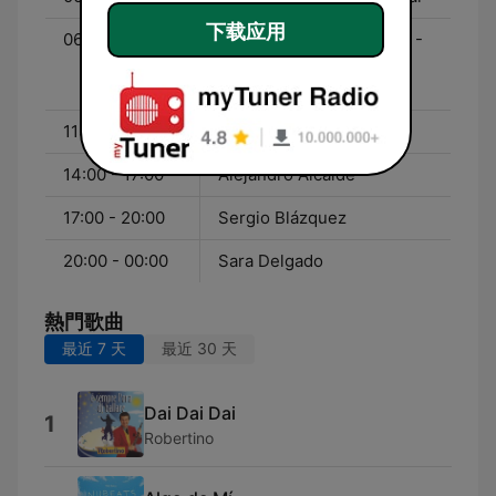
下载应用
06:00 - 11:00
¡Buenos días, Javi y Mar! -
Con Javi Nieves y Mar
Amate
11:00 - 14:00
Almudena Navarro
14:00 - 17:00
Alejandro Alcalde
17:00 - 20:00
Sergio Blázquez
20:00 - 00:00
Sara Delgado
熱門歌曲
最近 7 天
最近 30 天
Dai Dai Dai
1
Robertino