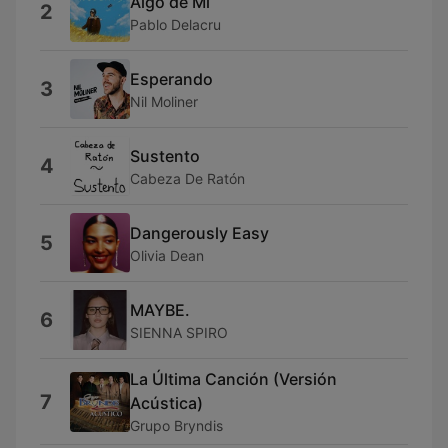
Algo de Mí
2
Pablo Delacru
Esperando
3
Nil Moliner
Sustento
4
Cabeza De Ratón
Dangerously Easy
5
Olivia Dean
MAYBE.
6
SIENNA SPIRO
La Última Canción (Versión
7
Acústica)
Grupo Bryndis