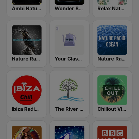
Ambi Nature Radio
Wonder 80's
Relax Nature
Nature Radio Sleep
Your Classical Relax
Nature Radio Ocean
Ibiza Radios - Chill
The River of Calm
Chillout Vibes