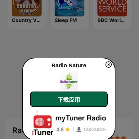
Country Vibes
Sleep FM
BBC World Service
Radio Nature
下载应用
Radio Nature