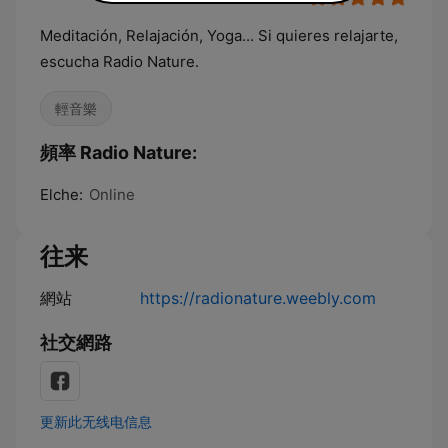
Meditación, Relajación, Yoga... Si quieres relajarte,
escucha Radio Nature.
輕音樂
頻率 Radio Nature:
Elche:
Online
往来
網站
https://radionature.weebly.com
社交網路
更新此无线电信息