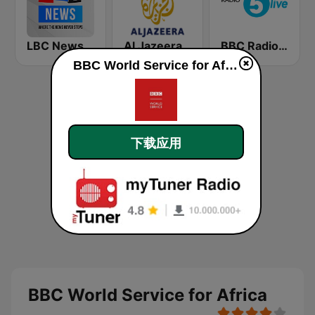
LBC News
Al Jazeera English (قناة الجزيرة)
BBC Radio 5 live
BBC World Service for Africa
下载应用
BBC World Service for Africa