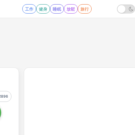
工作
健身
睡眠
放鬆
旅行
2896