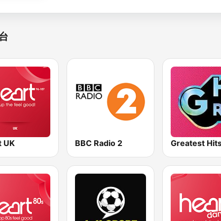
台
t UK
BBC Radio 2