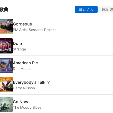
歌曲
最近 7 天
最近 3
Gorgeous
PM Artist Sessions Project
Dom
Strange
American Pie
Don McLean
Everybody's Talkin'
Harry Nilsson
Go Now
The Moody Blues