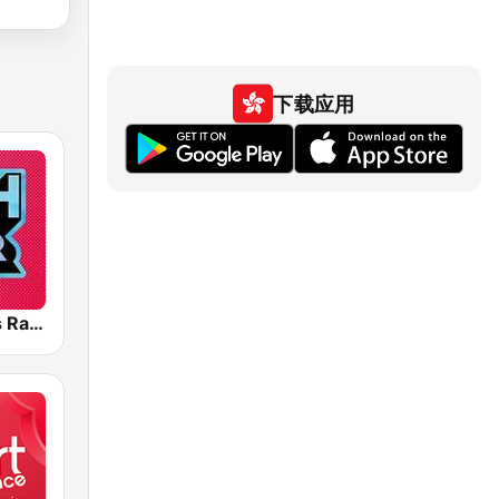
下载应用
Greatest Hits Radio