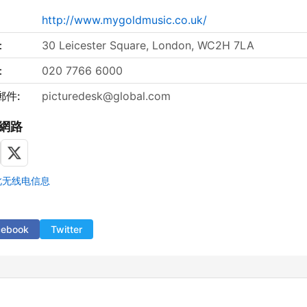
http://www.mygoldmusic.co.uk/
：
30 Leicester Square, London, WC2H 7LA
：
020 7766 6000
郵件:
picturedesk@global.com
網路
此无线电信息
cebook
Twitter