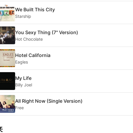
We Built This City
Starship
You Sexy Thing (7'' Version)
Hot Chocolate
Hotel California
Eagles
My Life
Billy Joel
All Right Now (Single Version)
Free
来