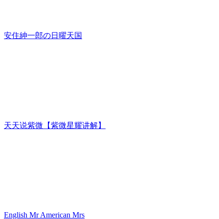
安住紳一郎の日曜天国
天天说紫微【紫微星耀讲解】
English Mr American Mrs