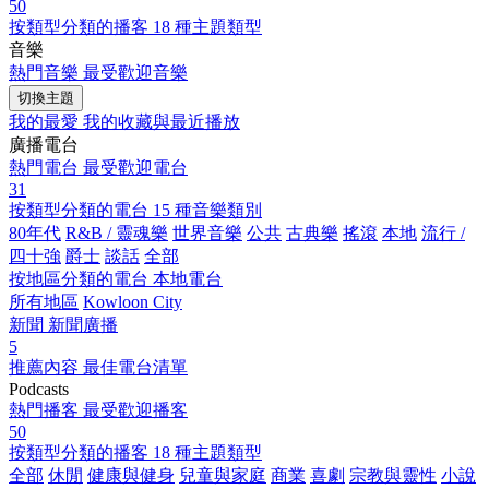
50
按類型分類的播客
18 種主題類型
音樂
熱門音樂
最受歡迎音樂
切換主題
我的最愛
我的收藏與最近播放
廣播電台
熱門電台
最受歡迎電台
31
按類型分類的電台
15 種音樂類別
80年代
R&B / 靈魂樂
世界音樂
公共
古典樂
搖滾
本地
流行 /
四十強
爵士
談話
全部
按地區分類的電台
本地電台
所有地區
Kowloon City
新聞
新聞廣播
5
推薦內容
最佳電台清單
Podcasts
熱門播客
最受歡迎播客
50
按類型分類的播客
18 種主題類型
全部
休閒
健康與健身
兒童與家庭
商業
喜劇
宗教與靈性
小說