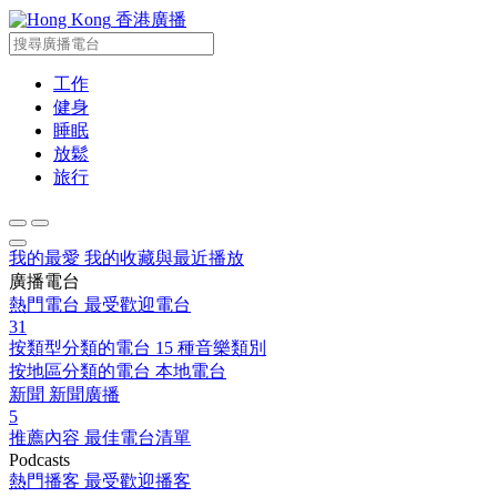
香港廣播
工作
健身
睡眠
放鬆
旅行
我的最愛
我的收藏與最近播放
廣播電台
熱門電台
最受歡迎電台
31
按類型分類的電台
15 種音樂類別
按地區分類的電台
本地電台
新聞
新聞廣播
5
推薦內容
最佳電台清單
Podcasts
熱門播客
最受歡迎播客