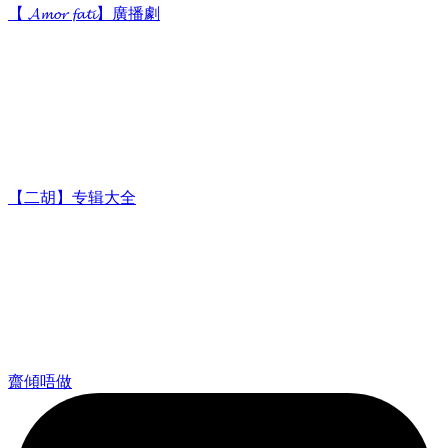
【 𝓐𝓶𝓸𝓻 𝓯𝓪𝓽𝓲】廣播劇
【二胡】专辑大全
齋傾唔做