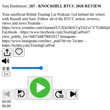
Sam Huskinson
|
267 - KNOCKHILL BTCC 2026 REVIEW
Your unofficial British Touring Car Podcast. Get behind the wheel
with Russell and Sam. Follow all of the BTCC action, reviews,
views and news Youtube -
https://www.youtube.com/channel/UCKkOKKVgVkZvCY7Odhffp
Facebook - https://www.facebook.com/TouringCarPod/?
view_public_for=840744879602017 Instagram -
https://www.instagram.com/btcc_pod/?hl=en Twitter -
https://twitter.com/TouringCarPod
音量
1
x
00:00
00:00