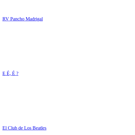
RV Pancho Madrigal
E É, É ?
El Club de Los Beatles