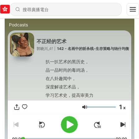
Podcasts
不正经的艺术
郭晓川_4f
|
142 - 名画中的斩杀线-生存策略与纳什均衡
扒一扒艺术的黑历史，
品一品时尚的毒鸡汤，
在八卦趣闻中，
深度解读艺术品，
学习艺术史，提高审美力
1
x
音量
00:00
00:00