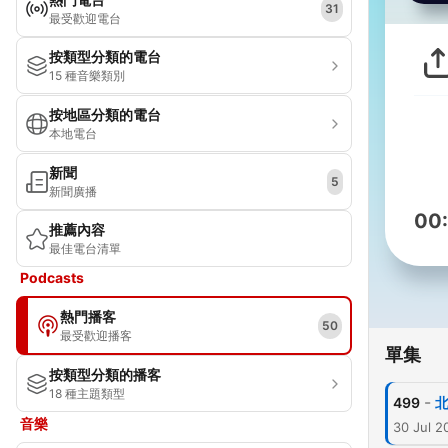
31
最受歡迎電台
按類型分類的電台
15 種音樂類別
按地區分類的電台
本地電台
新聞
5
新聞廣播
00
推薦內容
最佳電台清單
Podcasts
熱門播客
50
最受歡迎播客
單集
按類型分類的播客
18 種主題類型
-
499
音樂
30 Jul 2