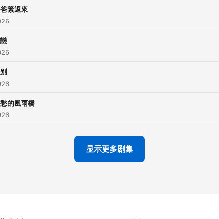
爸爸緊返來
026
戀
026
送别
026
哀愁的風雨橋
026
显示更多剧集