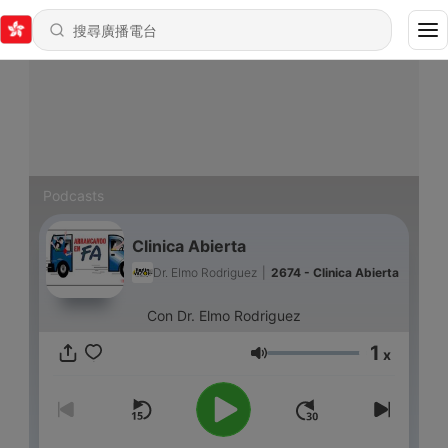
Podcasts
Cli­nica Abierta
Dr. Elmo Rodriguez
|
2674 - Cli­nica Abierta
Con Dr. Elmo Rodriguez
1
x
音量