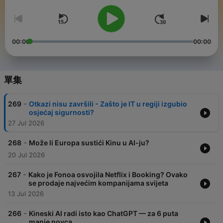
00:00
00:00
單集
-
269
Otkazi nisu završili - Zašto je IT u regiji izgubio
osjećaj sigurnosti?
27 Jul 2026
-
268
Može li Europa sustići Kinu u AI-ju?
20 Jul 2026
-
267
Kako je Fonoa osvojila Netflix i Booking? Ovako
se prodaje najvećim kompanijama svijeta
13 Jul 2026
-
266
Kineski AI radi isto kao ChatGPT — za 6 puta
manje novca