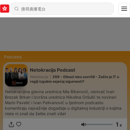
Podcasts
Netokracija Podcast
Netokracija
|
269 - Otkazi nisu završili - Zašto je IT u
regiji izgubio osjećaj sigurnosti?
Netokracijina glavna urednica Mia Biberović, osnivač Ivan
Brezak Brkan i izvršna urednica Nikolina Oršulić te novinari
Marin Pavelić i Ivan Pelivanović u tjednom podcastu
komentiraju najvažnije događaje u digitalnoj industriji o kojima
niste ni znali da želite znati više!
1
x
音量