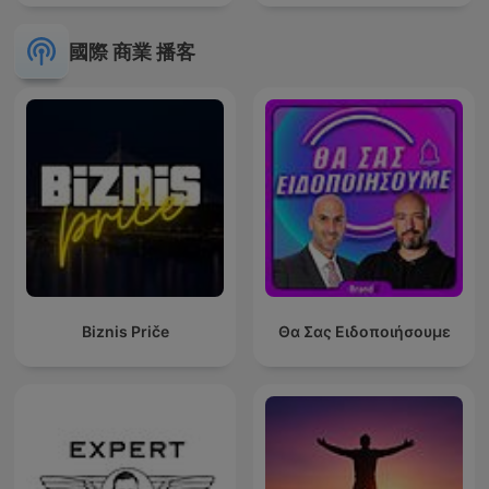
國際 商業 播客
Biznis Priče
Θα Σας Ειδοποιήσουμε