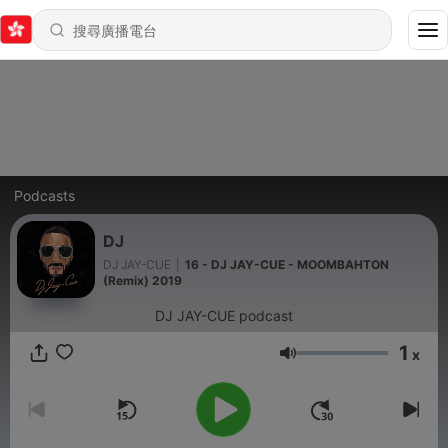
Podcasts
DJ
DJ JAY-CUE
|
16 - DJ JAY-CUE - MOOMBAHTON
(Remix) 2019
DJ JAY-CUE podcast
1
x
音量