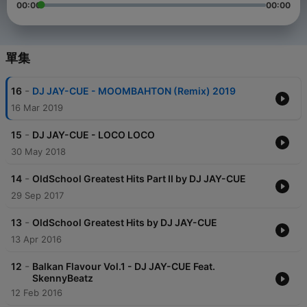
00:00
00:00
單集
-
16
DJ JAY-CUE - MOOMBAHTON (Remix) 2019
16 Mar 2019
-
15
DJ JAY-CUE - LOCO LOCO
30 May 2018
-
14
OldSchool Greatest Hits Part II by DJ JAY-CUE
29 Sep 2017
-
13
OldSchool Greatest Hits by DJ JAY-CUE
13 Apr 2016
-
12
Balkan Flavour Vol.1 - DJ JAY-CUE Feat.
SkennyBeatz
12 Feb 2016