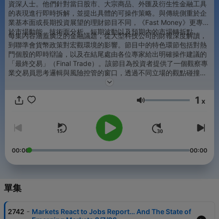
資深人士。他們針對當日股市、大宗商品、外匯及衍生性金融工具
的表現進行即時拆解，並提出具體的可操作策略。與傳統側重於企
業基本面或長期投資展望的理財節目不同，《Fast Money》更專注
於市場動能、技術面分析、短期波動以及預期內的市場轉折點。
每集內容涵蓋廣泛的金融議題，從大型科技公司的財報深度解讀，
到聯準會貨幣政策對宏觀環境的影響。節目中的特色環節包括對熱
門個股的即時辯論，以及在結尾處由各位專家給出明確操作建議的
「最終交易」（Final Trade）。該節目為投資者提供了一個觀察專
業交易員思考邏輯與風險控管的窗口，透過不同立場的觀點碰撞，
呈現出多維度的市場深度解析。雖然節目製作源自美國，但其對於
全球金融市場的觀察與預測，使其成為包括香港及全球重要金融中
1
心投資者的重要參考指標。
x
音量
00:00
00:00
單集
-
2742
Markets React to Jobs Report… And The State of