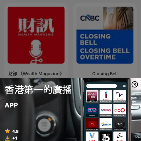
財訊 《Wealth Magazine》
Closing Bell