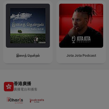
இசைத் தென்றல்
Jota Jota Podcast
香港廣播
廣播電台和播客