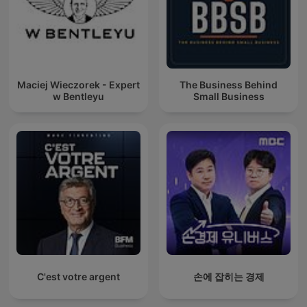
Maciej Wieczorek - Expert
The Business Behind
w Bentleyu
Small Business
C'est votre argent
손에 잡히는 경제