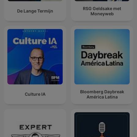
RSG Geldsake met
De Lange Termijn
Moneyweb
Bloomberg Daybreak
Culture IA
América Latina