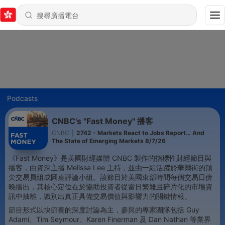
Podcasts
CNBC's "Fast Money" 播客
CNBC
|
2742 - Markets React to Jobs Report… And
The State of Emerging Markets 8/7/26
《Fast Money》是美國財經媒體 CNBC 製作的指標性財經節目與
播客，由資深主播 Melissa Lee 主持，並由一組活躍於華爾街的頂
尖交易員組成圓桌評論小組。該節目於美國東部時間每個交易日傍
晚播出，其核心定位在於協助投資者從當日繁雜且碎片化的市場資
訊中抽離，識別出真正具備交易價值與影響力的關鍵情報。
節目形式以快節奏的深度討論為主，參與的專家團隊包括 Guy
Adami、Tim Seymour、Karen Finerman 及 Dan Nathan 等業界