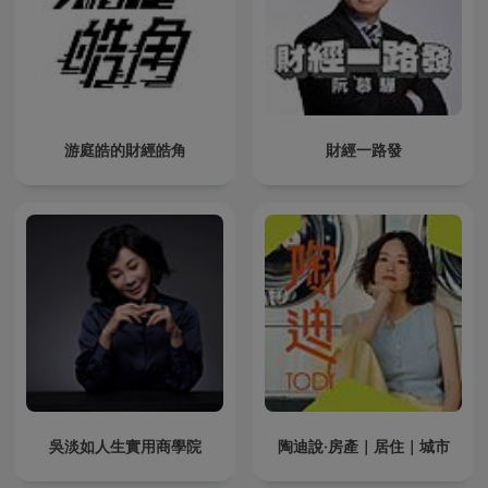
游庭皓的財經皓角
財經一路發
吳淡如人生實用商學院
陶迪說·房產｜居住｜城市