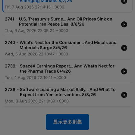
Emerging Markets 8/7/26
Fri, 7 Aug 2026 22:14:15 +0000
-
2741
U.S. Treasury's Surge… And Oil Prices Sink on
Potential Iran Peace Deal 8/6/26
Thu, 6 Aug 2026 22:09:24 +0000
-
2740
What’s Next for the Consumer… And Metals and
Materials Surge 8/5/26
Wed, 5 Aug 2026 22:10:47 +0000
-
2739
SpaceX Earnings Report… And What’s Next for
the Pharma Trade 8/4/26
Tue, 4 Aug 2026 22:10:11 +0000
-
2738
Software Leading a Market Rally… And What To
Expect from Yen Intervention. 8/3/26
Mon, 3 Aug 2026 22:10:39 +0000
显示更多剧集