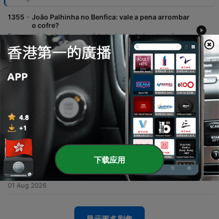
-
1355
João Palhinha no Benfica: vale a pena arrombar
o cofre?
Este episódio aborda a atualidade do futebol português, com foco nas movimentações de mercado do Benfica para João Palhinha e na necessidade de um novo central, além da renovação de Maxi Araújo no Sporting. O debate estende-se às polémicas em torno da presidência de Gianni Infantino na FIFA e ao futuro da carreira de Neymar. A discussão percorre ainda a homenagem póstuma a Franco Baresi, as condições dos relvados no início do campeonato nacional e a importância do ciclismo em Portugal, encerrando com as notas individuais dos participantes.
04 Aug 2026
-
1354
Benfica no arame: glória europeia ou escândalo
na Escócia?
O debate analisa o cenário europeu do Benfica, os possíveis adversários na Liga Europa e a situação de mercado de jogadores como Sheldon Drew. São discutidas também as possibilidades de saída de Vítor Fraule do FC Porto para a Premier League e a transformação do plantel do Sporting. Os comentadores abordam ainda as mudanças no plantel do Sporting, a preocupação com o desempenho da arbitragem na nova época e atribuem notas a vários eventos desportivos. O episódio encerra com uma homenagem ao legado de Franco Baresi e uma reflexão sobre o impacto das redes sociais.
03 Aug 2026
-
1353
FC Porto ganha bem, mas Torreense joga como
gente grande
O episódio analisa a vitória do FC Porto na Supertaça contra o Torriense, abordando as críticas severas à organização do evento e às condições do relvado. O debate estende-se ao futuro de Diogo Costa e à necessidade de investimentos estruturais no futebol português. Além disso, discute-se a gestão de Infantino na FIFA e as polémicas financeiras da entidade, o possível mercado de transferências envolvendo Pedro Neto e a crise financeira que afeta clubes da Premier League.
02 Aug 2026
-
1352
Maquilhagem e desculpas de Proença não
下载应用
escondem o acne da arbitragem
O episódio analisa a Supertaça entre FC Porto e Torriense, abordando o favoritismo do Porto e as preocupações com as condições do terreno de jogo. O debate foca-se também na profunda crise na arbitragem portuguesa, discutindo a reunião de Pedro Proença, as polémicas envolvendo áudios e investigações, e a falta de resolução nos problemas da Federação. Adicionalmente, os comentadores avaliam o desempenho do Sporting na pré-época, a transferência de Lucas Ornicek do Braga para a Premier League e discutem o comportamento disciplinar do Benfica.
01 Aug 2026