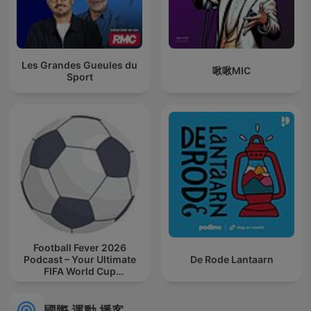
Les Grandes Gueules du
啾啾MIC
Sport
Football Fever 2026
Podcast – Your Ultimate
De Rode Lantaarn
FIFA World Cup
Companion
國際 運動 播客