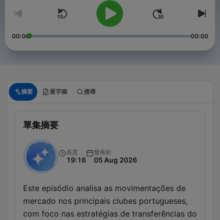
00:00
00:00
摘要
逐字稿
搜尋
單集摘要
長度
發佈於
19:16
05 Aug 2026
Este episódio analisa as movimentações de
mercado nos principais clubes portugueses,
com foco nas estratégias de transferências do