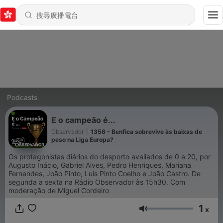
Podcasts
E o campeão é...
Observador
|
1356 - Benfica sobrevive às baixas de
peso na Liga Europa?
Os protagonistas diários do desporto avaliados de 0 a 20, por
Augusto Inácio, Gabriel Alves, Pedro Henriques, Mariana
Fernandes, João Pinto, Luis Pinto Coelho e João Castro. De
segunda a sexta na Rádio Observador às 15h30. Com
moderação de Miguel Cordeiro
1
x
音量