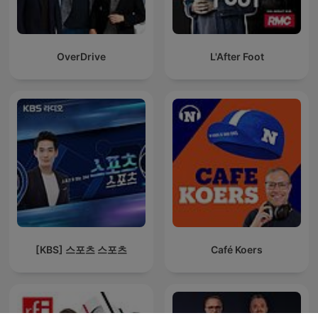
OverDrive
L'After Foot
[KBS] 스포츠 스포츠
Café Koers