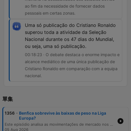
ao fim da necessidade de fornecer dados
pessoais em certas zonas.
Uma só publicação do Cristiano Ronaldo
superou toda a atividade da Seleção
Nacional durante os 47 dias do Mundial,
ou seja, uma só publicação.
00:18:23 · O debate destaca o enorme impacto e
alcance mediático de uma única publicação de
Cristiano Ronaldo em comparação com a equipa
nacional.
單集
-
1356
Benfica sobrevive às baixas de peso na Liga
Europa?
Este episódio analisa as movimentações de mercado nos principais clubes portugueses, com foco nas estratégias de transferências do Sporting, Benfica e Porto. Discutem-se também as mudanças regulamentares na Liga relativas ao acesso de adeptos aos estádios. A análise estende-se ao impacto mediático de Cristiano Ronaldo e à relevância económica da Volta a Portugal, abordando ainda temas como a gestão desportiva e o papel dos treinadores no planeamento de contratações.
05 Aug 2026