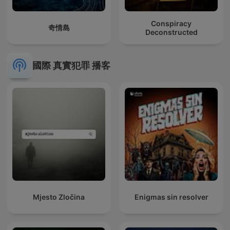
Conspiracy
奇情島
Deconstructed
國際 真實犯罪 播客
Mjesto Zločina
Enigmas sin resolver