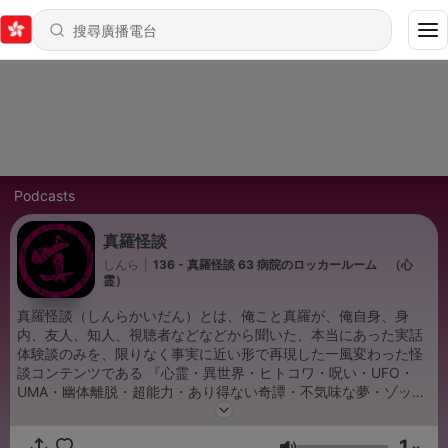
Podcasts
真羅怪談
しんら
|
136 - 真羅怪談 63 病院のロッカールーム （心
霊）
真羅怪談（しんらかいだん）とは、俺こと真羅が、俺自身、身
内、友人、知人、視聴者などなどから聞いた、本当にあった実話
体験談のみを、限りなく事実に近い形で再現した一風変わった怪
談コンテンツである 『心霊・異世界・ヒトコワ・呪い・UFO・
UMA・幽体離脱・超能力・あり得ない奇譚・不気味な夢・ゾッと
する話』 などの驚くべき実体験を再現した、真羅怪談は、実際に
起きた恐怖をあなたの耳で、お確かめ頂こう 注意： 当『真羅怪
1