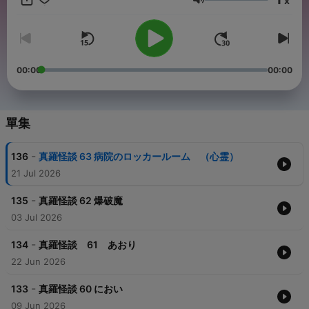
x
談』をご視聴頂いて、何らかの霊障があったとしても 当番組は一
音量
切の責任は負いません、全て自己責任でご視聴ください 最新の動
画はYoutubeで公開中です👇 YouTube：
https://www.youtube.com/@sinlla/playlists X:
https://x.com/sinllakaidan Instagram:
https://www.instagram.com/sinllakaidan/
00:00
00:00
單集
-
136
真羅怪談 63 病院のロッカールーム （心霊）
21 Jul 2026
-
135
真羅怪談 62 爆破魔
03 Jul 2026
-
134
真羅怪談 61 あおり
22 Jun 2026
-
133
真羅怪談 60 におい
09 Jun 2026