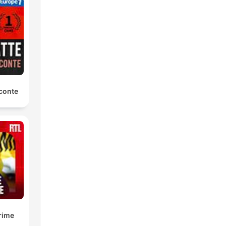
rt
et
conte
 i
.
rime