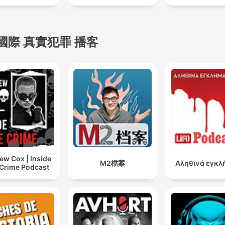
國際 真實犯罪 播客
ew Cox | Inside
M2檔案
Αληθινά εγκλ
 Crime Podcast