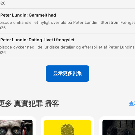
Introduktion til korrespondancen mellem Peter
026
00:00:00
Madsen og en ung kvinde
 Peter Lundin: Gammelt had
Velkommen til Sagen Genåbnet
00:01:28
026
Begyndelsen på relationen og de første breve
00:02:55
 Peter Lundin: Dating-livet i fængslet
Udvikling af følelser og ønske om besøg
00:08:43
026
Lovændringer i straffuldbyrdelsesloven
00:11:54
Reklame for bog og afslutning
00:29:40
显示更多剧集
點擊章節可直接跳轉至該時間點
亮點
更多 真實犯罪 播客
查
Hun viser mig også en tatovering, som hun har fået
lavet på sin venstre underarm. Og det er en
stregtegning, som forestiller et brev og en raket, og 
ordene kærlig hilsen din Peter Madsen