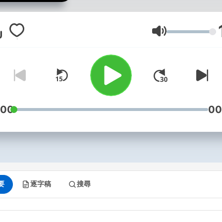
undersøger uopklarede
drabssager og genåbner
kriminalsager. Nye DNA-
音量
teknikker betyder i disse år
flere gamle sager er blevet
opklaret, og vi vil gerne
bidrage til, at endnu flere b
det. Vi kigger også på sage
:00
00
der er blevet opklaret med
DNA-teknikker og sager fr
udlandet, hvor de nye
fremskridt har ført til
gennembrud i kolde sager
要
逐字稿
搜尋
Følg os, og send os tip og
forslag til sager på vores