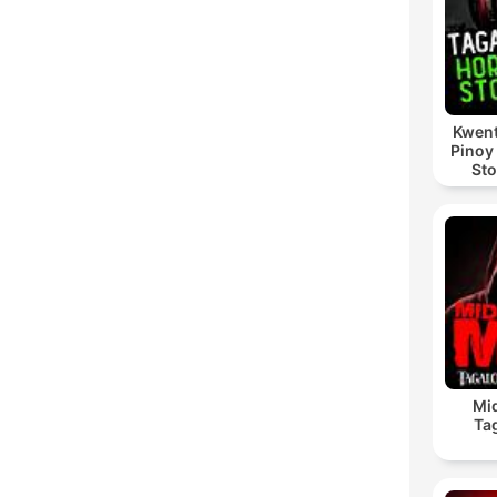
Kwent
Pinoy
Sto
Mi
Ta