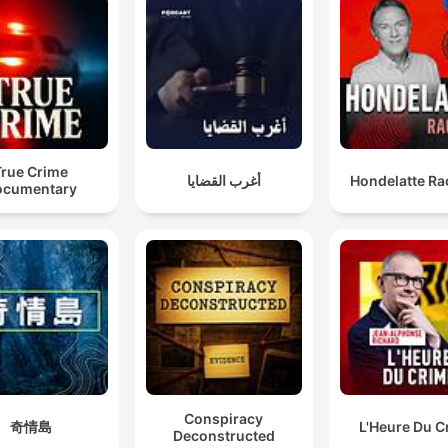
sige, at Peter Madsen og kvinden har et ekstraordinæ
krav på udgangs- eller besøgstilladelse.
00:21:22 · Dette opsummerer Højesterets endelige juridiske
vurdering i sagen om retten til ægteskab versus
fængselsreglerne.
Det er jo også det, der måske er en del af risikobilled
True Crime
أغرب القضايا
Hondelatte Ra
omkring ham, det er, at han rent faktisk er så
ocumentary
charmerende og manipulerende, at han måske også er
stand til at charmeere og manipulere en fængsbetjent
00:28:55 · Værten forklarer, hvordan Peter Madsens
personlighed udgør en sikkerhedsrisiko i fængselssystemet.
Conspiracy
奇情島
L'Heure Du C
Deconstructed