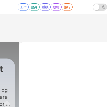
工作
健身
睡眠
放鬆
旅行
t
89 - Peter Madsens bryllup: Fik forhold til 17-å
 og
gere
ør,