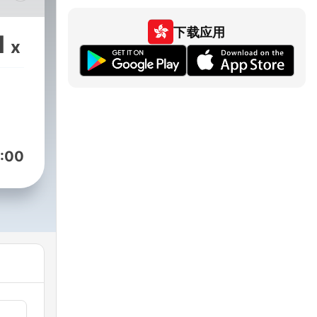
下载应用
1
x
, at
liver
r,
:00
 nye
a
.