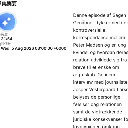
Instagram-profil. Du kan s
單集摘要
efter os ved at skrive
Denne episode af Sagen
genaabnet_podcast på
Genåbnet dykker ned i d
Instagram. Vi er også kom
kontroversielle
på Facebook - find os på
長度
korrespondance mellem
31:54
Sagen Genåbnet. Værter og
發佈於
Peter Madsen og en ung
Wed, 5 Aug 2026 03:00:00 +0000
tilrettelæggere: Jesper
kvinde, og hvordan dere
Vestergaard Larsen og Sa
relation udviklede sig fra
Fahnøe Klip og produktion:
breve til et ønske om
ægteskab. Gennem
Sanne Fahnøe Lyddesign:
interview med journaliste
Pixabay Podcasten er udgiv
Jesper Vestergaard Lars
samarbejde med Podads
belyses de personlige
følelser bag relationen
samt de vidtrækkende
juridiske konsekvenser fo
lovgivningen omkring