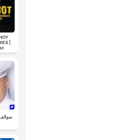
e,
r
INOY
IES |
st
n.
il
سوالف 