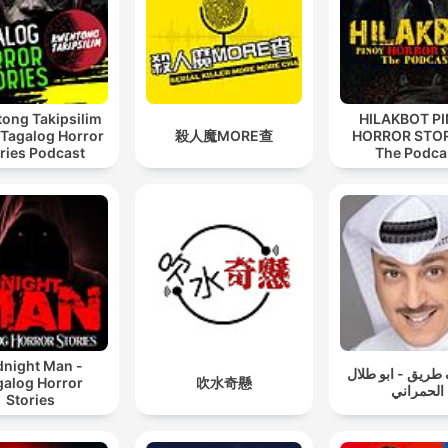
00:03:40 · Dette illustrerer den dybe og symbolske forbindels
kvinden følte til Peter Madsen gennem deres breve.
Han er jo 55 i dag, hun er 26, han er 30 år ældre. Og i
artiklen, der har du citeret hende for at sige, jeg elske
ong Takipsilim
HILAKBOT P
 Tagalog Horror
殺人魔MORE查
HORROR STOR
ham, og han elsker mig.
ries Podcast
The Podca
00:04:29 · Dette fremhæver den store aldersforskel og de
intense følelser, der var centrale i sagen.
Det er lige præcis Peter Madsens forhold til den her
unge kvinde, der er udløsende for, at politikerne
vedtager den her stramning af straffuldbørnelseslove
00:12:31 · Dette forklarer, hvordan denne specifikke sag førte t
konkrete ændringer i dansk lovgivning.
dnight Man -
طريق - ابو طلال
galog Horror
吹水奇懸
الحمراني
Stories
Højesteret mener altså ikke, at den europæiske
menneskerettighedskonvention giver grundlag for at