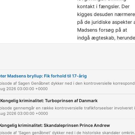
kontakt i fængsler. Der
kigges desuden nærmere
på de juridiske aspekter 
Madsens forsøg på at
indgå ægteskab, herunde
Højesterets afgørelse om
hans rettigheder i forhol
til besøg og udgang.
Episoden berører også d
ter Madsens bryllup: Fik forhold til 17-årig
sikkerhedsmæssige
Denne episode af Sagen Genåbnet dykker ned i den kontroversiell
udfordringer ved hans
Aug 2026 03:00:00 +0000
personlighed og hans
tendens til manipulation i
 Kongelig kriminalitet: Turboprinsen af Danmark
fængselssystemet.
Aug 2026 03:00:00 +0000
 Kongelig kriminalitet: Skandaleprinsen Prince Andrew
Denne episode af 'Sagen genåbnet' dykker ned i de historiske skandaler omkring prins Andrew, herunder hans forbindelser til Jeffrey Epstein og de kontroversielle an