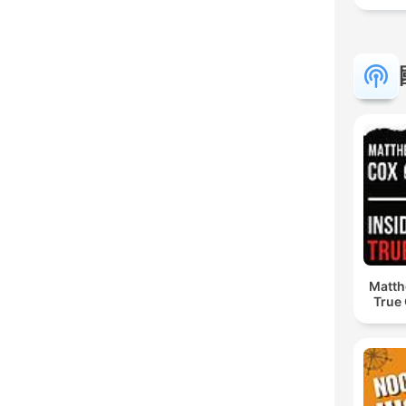
Matth
True