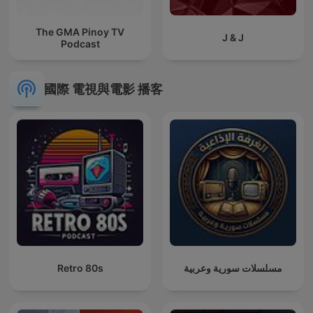
The GMA Pinoy TV
J & J
Podcast
國際 電視與電影 播客
Retro 80s
مسلسلات سورية وعربية