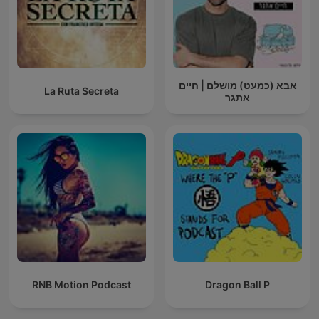
אבא (כמעט) מושלם | חיים
La Ruta Secreta
אתגר
RNB Motion Podcast
Dragon Ball P