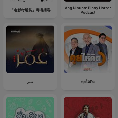
Ang Ninuno: Pinoy Horror
「电影考尴赏」粤语播客
Podcast
عمر
คุยให้คิด