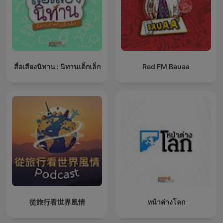
สื่อเสียงนิทาน : นิทานเด็กเล็ก
Red FM Bauaa
從旅行看世界風情
หน้าต่างโลก