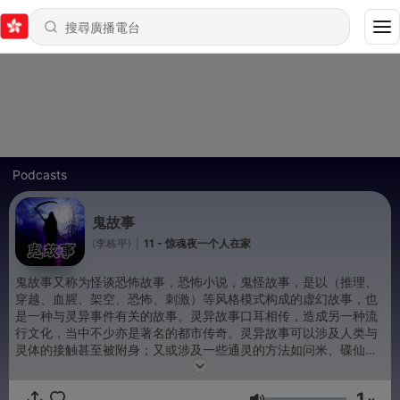
Podcasts
鬼故事
(李栋平)
|
11 - 惊魂夜一个人在家
鬼故事又称为怪谈恐怖故事，恐怖小说，鬼怪故事，是以（推理、
穿越、血腥、架空、恐怖、刺激）等风格模式构成的虚幻故事，也
是一种与灵异事件有关的故事。灵异故事口耳相传，造成另一种流
行文化，当中不少亦是著名的都市传奇。灵异故事可以涉及人类与
灵体的接触甚至被附身；又或涉及一些通灵的方法如问米、碟仙
等。
1