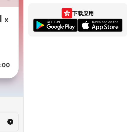
流行
容均
下载应用
1
x
该节
续更
十期
st
re
:00
on
入频互
mRemake1
r
ist/ml3918349788