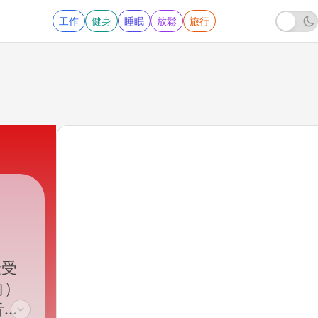
工作
健身
睡眠
放鬆
旅行
最受
向）
音乐