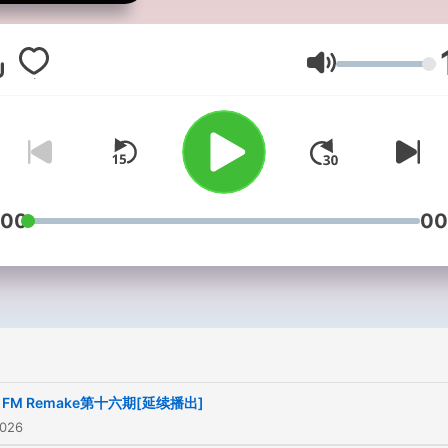
的节目，将会滚动播放国际
乐坛最hot热门金曲，节目内
为自制，无任何商业用途，
音量
目会在小宇宙等播客平台持
新，目前最有代表性的是第
内容 Welcome to HIT FM--
Heart and soul of the hotte
hits around the globe We a
:00
00
China's no.1 hit music stati
现任主持：DJkai & DJlin 
动
https://pd.qq.com/g/HitF
在以下地址收听 on Bilibili(Fo
Web)：
T FM Remake第十六期[延续播出]
https://www.bilibili.com/l
2026