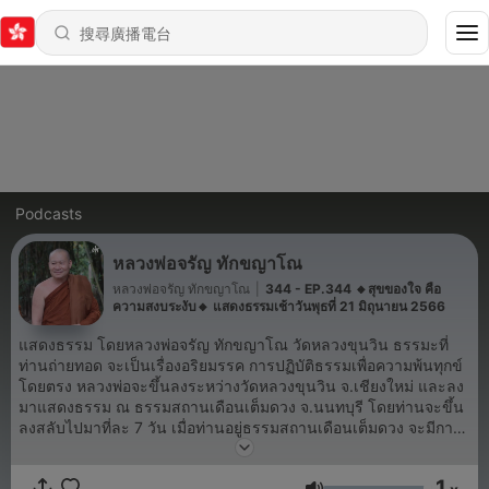
Podcasts
หลวงพ่อจรัญ ทักขญาโณ
หลวงพ่อจรัญ ทักขญาโณ
|
344 - EP.344 🔸สุขของใจ คือ
ความสงบระงับ🔸 แสดงธรรมเช้าวันพุธที่ 21 มิถุนายน 2566
แสดงธรรม โดยหลวงพ่อจรัญ ทักขญาโณ วัดหลวงขุนวิน ธรรมะที่
ท่านถ่ายทอด จะเป็นเรื่องอริยมรรค การปฏิบัติธรรมเพื่อความพ้นทุกข์
โดยตรง หลวงพ่อจะขึ้นลงระหว่างวัดหลวงขุนวิน จ.เชียงใหม่ และลง
มาแสดงธรรม ณ ธรรมสถานเดือนเต็มดวง จ.นนทบุรี โดยท่านจะขึ้น
ลงสลับไปมาที่ละ 7 วัน เมื่อท่านอยู่ธรรมสถานเดือนเต็มดวง จะมีการ
ถ่ายทอดสด ช่องทางในการรับฟังพระธรรมเทศนาของหลวงพ่อ คือ
facebook youtube และจะนำมารวบรวมลงให้ฟังย้อนหลังที่
1