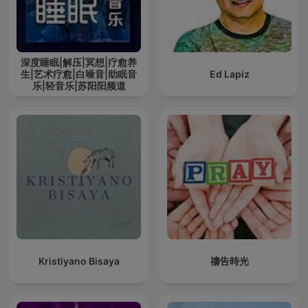
深度睡眠|解压|冥想|疗愈养
生|艺术疗愈|白噪音|助眠音
Ed Lapiz
乐|轻音乐|苏阳阳频道
Kristiyano Bisaya
禱告時光