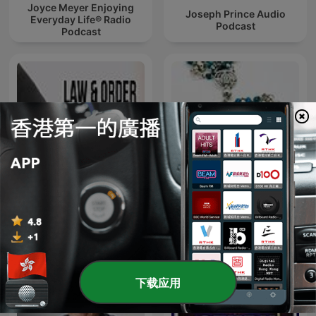
Joyce Meyer Enjoying
Joseph Prince Audio
Everyday Life® Radio
Podcast
Podcast
Law And Order
Rosary Together
下载应用