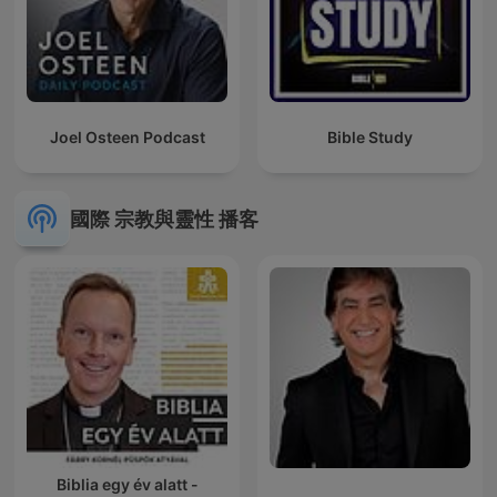
Joel Osteen Podcast
Bible Study
國際 宗教與靈性 播客
Biblia egy év alatt -