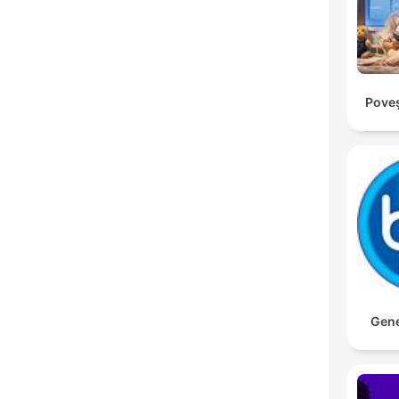
Poveș
Gene