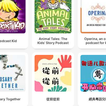
Animal Tales: The
Operina, an 
odcast Kid
Kids' Story Podcast
podcast for 
ary Together
從前從前
經典粵語兒