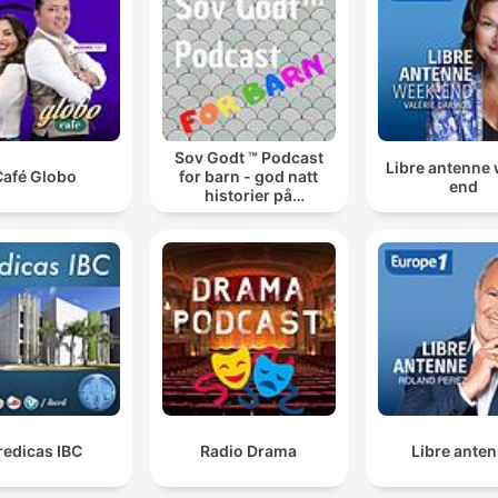
Sov Godt ™ Podcast
Libre antenne
Café Globo
for barn - god natt
end
historier på
sengekanten
redicas IBC
Radio Drama
Libre ante