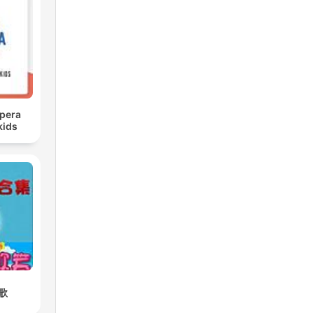
opera
kids
歌