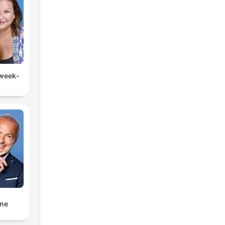
 week-
nne