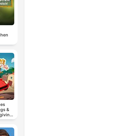
chen
nes
ugs &
giving
p