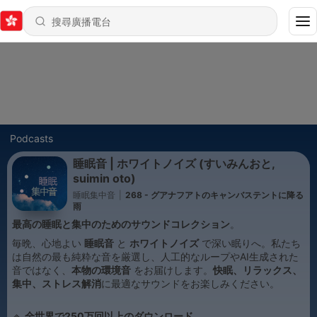
Podcasts
睡眠音 | ホワイトノイズ (すいみんおと,
suimin oto)
睡眠集中音
|
268 - グアナフアトのキャンバステントに降る
雨
最高の睡眠と集中のためのサウンドコレクション
。
毎晩、心地よい
睡眠音
と
ホワイトノイズ
で深い眠りへ。私たち
は自然の最も純粋な音を厳選し、人工的なループやAI生成された
音ではなく、
本物の環境音
をお届けします。
快眠、リラックス、
集中、ストレス解消
に最適なサウンドをお楽しみください。
🔹
全世界で250万回以上のダウンロード