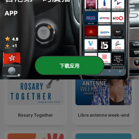
Animal Tales: The Kids'
Podcast Kid
Story Podcast
下载应用
Rosary Together
Libre antenne week-end