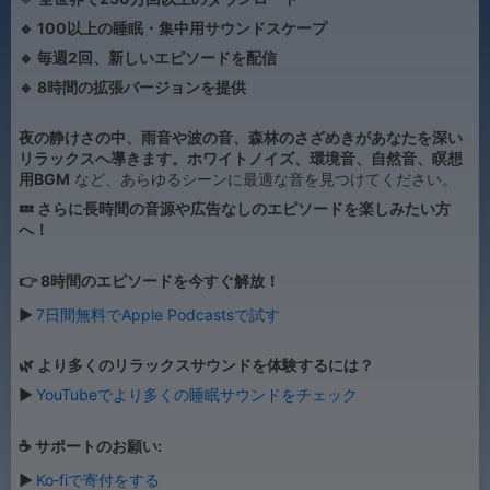
🔹 100以上の睡眠・集中用サウンドスケープ
🔹 毎週2回、新しいエピソードを配信
🔹 8時間の拡張バージョンを提供
夜の静けさの中、雨音や波の音、森林のさざめきがあなたを深い
リラックスへ導きます。ホワイトノイズ、環境音、自然音、瞑想
用BGM
など、あらゆるシーンに最適な音を見つけてください。
💤 さらに長時間の音源や広告なしのエピソードを楽しみたい方
へ！
👉 8時間のエピソードを今すぐ解放！
▶
7日間無料でApple Podcastsで試す
🌿 より多くのリラックスサウンドを体験するには？
▶
YouTubeでより多くの睡眠サウンドをチェック
☕ サポートのお願い:
▶
Ko‑fiで寄付をする